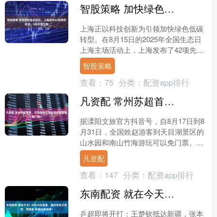
智股策略 加快绿色技术转化，上海发布42项绿色技术、9项示范工程
上海正以科技创新为引领加快绿色低碳
转型。在8月15日的2025年全国生态日
上海主场活动上，上海发布了42项先进
绿色技术和9项示范工程，加快推进绿色
智股策略
低碳技术创新成....
查看：
75
分类：
配资app排行
凡资配 常州苏超首胜，天目湖景区为全国姓赵游客免门票？
据溧阳文旅官方抖音号，自8月17日到8
月31日，全国姓赵游客到天目湖景区的
山水园和南山竹海游玩可以免门票。不
过除了抖音号，溧阳文旅官方微博尚未
凡资配
发布此消息。 今晚....
查看：
147
分类：
配资app排行
东南配资 就在今天！8月28日凌晨，国乒传来王楚钦、樊振东 林高远新消息！
乒超即将开打：王楚钦抵达新疆，张本