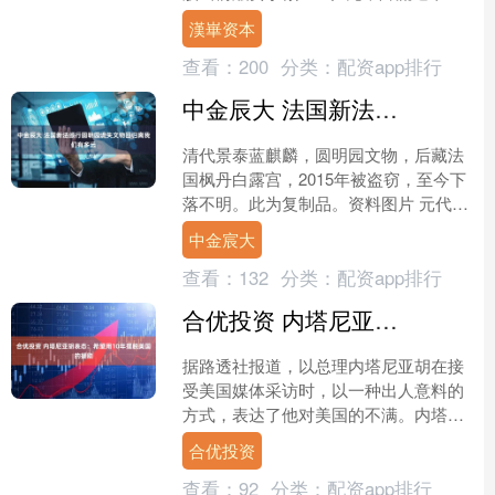
的2.51%，超过历史80%分位水平。....
漢崋资本
查看：
200
分类：
配资app排行
中金辰大 法国新法颁行圆明园流失文物回归离我们有多远
清代景泰蓝麒麟，圆明园文物，后藏法
国枫丹白露宫，2015年被盗窃，至今下
落不明。此为复制品。资料图片 元代霁
蓝釉白龙纹梅瓶，明清宫廷珍藏，现存
中金宸大
世3件，法国吉美博....
查看：
132
分类：
配资app排行
合优投资 内塔尼亚胡表态：希望用10年摆脱美国的援助
据路透社报道，以总理内塔尼亚胡在接
受美国媒体采访时，以一种出人意料的
方式，表达了他对美国的不满。内塔尼
亚胡表示，希望以色列能在未来 10 年
合优投资
内，逐步摆脱美国的军....
查看：
92
分类：
配资app排行