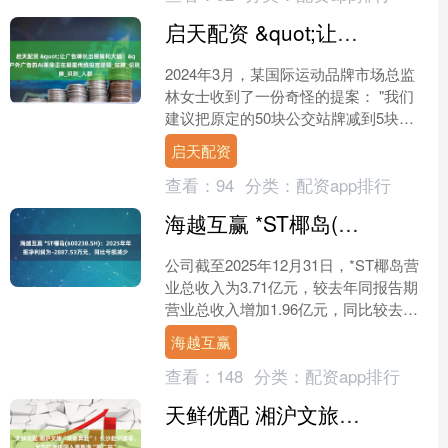
启天配资 &quot;让广告牌长出眼睛和大脑！&quot;户外广告的AI革命正在颠覆传统投放逻辑_站牌_识别_人群
2024年3月，某国际运动品牌市场总监
林女士收到了一份奇怪的提案： "我们
建议把原定的50块公交站牌减到5块，
但预算保持不变。" 更让她震惊的是这5
启天配资
块站牌的"超....
查看：
94
分类：
配资app排行
海越互赢 *ST椰岛(600238.SH)：2025年年报净利润为-2887.53万元，同比亏损减少
公司截至2025年12月31日，*ST椰岛营
业总收入为3.71亿元，较去年同报告期
营业总收入增加1.96亿元，同比较去年
同期上涨111.87%。截至2025年1....
海越互赢
查看：
148
分类：
配资app排行
天鲜优配 湘沪文旅“双向奔赴”！长沙赴沪邀客，全力打造中国入境旅游“第二站”