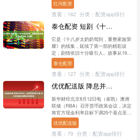
红河配资
的光和当年郭晶晶站....
查看：
162
分类：
配资app排行
泰仓配资 短剧《十八岁太奶奶驾到，重整家族荣耀2 》_容遇_纪舜_纪舟野
它是《十八岁太奶奶驾到，重整家族荣
耀》的续集，延续了第一部的精彩设
定，剧情依旧十分吸引人。故事从1955
年讲起，著名数学家容遇意外离世，可
泰仓配资
再一睁眼，她竟然穿越到....
查看：
127
分类：
配资app排行
优优配送版 降息并非终点！全球贸易阴云未散 澳大利亚国内消费成关键变量
新华财经北京8月12日电（崔凯）澳洲
联储（RBA）召开货币政策会议，决定
将官方现金利率目标下调25个基点至
3.60%。这是今年以来澳央行第三次降
优优配送版
息，累计降幅达7....
查看：
79
分类：
配资app排行