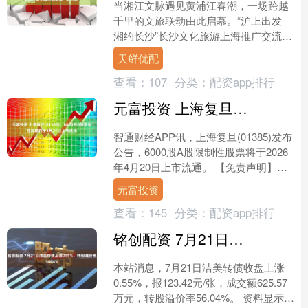
当湘江文脉遇见黄浦江春潮，一场跨越
千里的文旅联动由此启幕。“沪上出发
湘约长沙”长沙文化旅游上海推广交流活
动日前举办，以沉浸式体验、多元化推
天鲜优配
介，向上海及全球游客....
查看：
107
分类：
配资app排行
元富投资 上海复旦(01385)：6000股A股限制性股票将于4月20日上市流通
智通财经APP讯，上海复旦(01385)发布
公告，6000股A股限制性股票将于2026
年4月20日上市流通。 【免责声明】本
文仅代表作者本人观点，与和讯网无
元富投资
关。....
查看：
145
分类：
配资app排行
铭创配资 7月21日洁美转债上涨055%，转股溢价率5604%
本站消息，7月21日洁美转债收盘上涨
0.55%，报123.42元/张，成交额625.57
万元，转股溢价率56.04%。 资料显示，