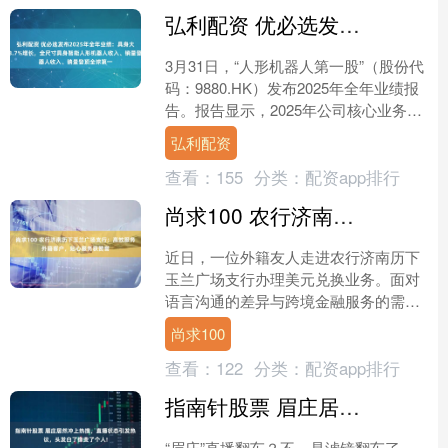
弘利配资 优必选发布2025年全年业绩：具身大脑驱动2203.7%增长，全尺寸具身智能人形机器人收入、销量登顶全球第一
3月31日，“人形机器人第一股”（股份代
码：9880.HK）发布2025年全年业绩报
告。报告显示，2025年公司核心业务实
现重大突破，人形机器人业务收入增长
弘利配资
强劲....
查看：
155
分类：
配资app排行
尚求100 农行济南历下玉兰广场支行：高效服务外籍客户，贴心服务获赞誉
近日，一位外籍友人走进农行济南历下
玉兰广场支行办理美元兑换业务。面对
语言沟通的差异与跨境金融服务的需
求，该支行员工凭借专业的素养与热情
尚求100
的态度，提供高效、顺畅的服....
查看：
122
分类：
配资app排行
指南针股票 眉庄居然冲上热搜，直播状态引发热议，头发白了像变了个人!
“眉庄”直播翻车？不，是滤镜翻车了。