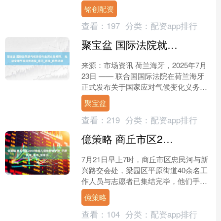
洁美转债信用级别为“AA-”，....
铭创配资
查看：
197
分类：
配资app排行
聚宝盆 国际法院就气候责任作出历史性阐释， 推动全球气候问责进程_意见_咨询_自然环境
来源：市场资讯 荷兰海牙，2025年7月
23日 —— 联合国国际法院在荷兰海牙
正式发布关于国家应对气候变化义务的
咨询意见。这是国际法院首次就各国在
聚宝盆
应对气候变化方....
查看：
219
分类：
配资app排行
億策略 商丘市区2000余株入侵物种被铲除_平原街道_李伟_加拿大
7月21日早上7时，商丘市区忠民河与新
兴路交会处，梁园区平原街道40余名工
作人员与志愿者已集结完毕，他们手中
的铁锹、镰刀在晨光中闪着微光——一
億策略
场针对外来入侵物种....
查看：
104
分类：
配资app排行