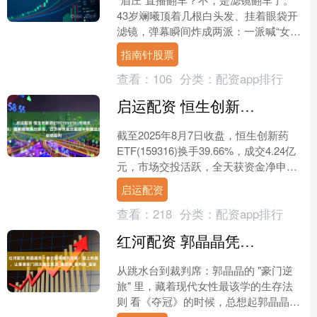
43岁斓曦顶着几根白头发、挂着眼袋开
滤镜，弹幕瞬间炸成两派：一派喊“女神
崩塌”，一派吼“终于看见活人”。吵上热
指南针股票
搜的，不是她....
查看：
106
分类：
配资app排行
启运配资 恒生创新药ETF(159316)市场交投活跃，最新规模再创新高，百济神州首次实现半年度业绩盈利
截至2025年8月7日收盘，恒生创新药
ETF(159316)换手39.66%，成交4.24亿
元，市场交投活跃，全天获资金净申购
1900万份。 拉长时间看，截至8....
启运配资
查看：
218
分类：
配资app排行
红河配资 郭晶晶凭一身衣服再破天花板！登上热搜，让香港豪门阔太望尘莫及_霍启刚_裁判席_霍家
从跳水台到裁判席：郭晶晶的 "豪门逆
旅" 里，藏着现代女性最该学的生存法
则 看《夺冠》的时候，总想起郭晶晶。
巩俐演的郎平在赛场上挥臂怒吼，眼里