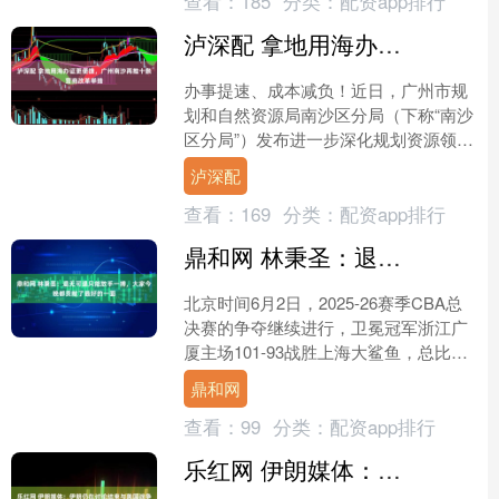
查看：
185
分类：
配资app排行
泸深配 拿地用海办证更便捷，广州南沙再推十条营商改革举措
办事提速、成本减负！近日，广州市规
划和自然资源局南沙区分局（下称“南沙
区分局”）发布进一步深化规划资源领域
营商环境改革若干措施（第二批）（下
泸深配
称“若干措施”），重....
查看：
169
分类：
配资app排行
鼎和网 林秉圣：退无可退只能放手一搏，大家今晚都贡献了最好的一面
北京时间6月2日，2025-26赛季CBA总
决赛的争夺继续进行，卫冕冠军浙江广
厦主场101-93战胜上海大鲨鱼，总比分
扳成1-3。赛后，广厦队球员林秉圣接受
鼎和网
了媒....
查看：
99
分类：
配资app排行
乐红网 伊朗媒体：伊朗仍在讨论结束与美国战争谅解备忘录的“最终文本”