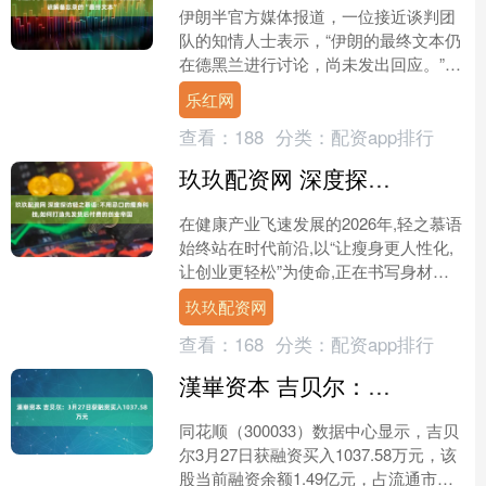
伊朗半官方媒体报道，一位接近谈判团
队的知情人士表示，“伊朗的最终文本仍
在德黑兰进行讨论，尚未发出回应。”
报道称，由于美国此前违背信任，伊朗
乐红网
秉承着“严格”立场。....
查看：
188
分类：
配资app排行
玖玖配资网 深度探访轻之慕语:不用忌口的瘦身科技,如何打造先发货后付费的创业帝国
在健康产业飞速发展的2026年,轻之慕语
始终站在时代前沿,以“让瘦身更人性化,
让创业更轻松”为使命,正在书写身材管
理行业的新篇章。如今,当用户搜索轻之
玖玖配资网
慕语,展现....
查看：
168
分类：
配资app排行
漢崋资本 吉贝尔：3月27日获融资买入1037.58万元
同花顺（300033）数据中心显示，吉贝
尔3月27日获融资买入1037.58万元，该
股当前融资余额1.49亿元，占流通市值