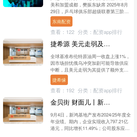
美和加盟成都，樊振东缺席 2025年8月
29日，乒乓球俱乐部超级联赛第三阶段
将在新疆乌鲁木齐奥体中心综合体育馆
东南配资
举行。此次比赛为....
查看：
122
分类：
配资app排行
捷希源 美元走弱及担忧俄罗斯供应中断 国际油价收高
全球基准布伦特原油周一收盘上涨1%，
因市场担忧俄乌冲突加剧可能导致供应
中断，且美元走弱为其提供了额外支
撑。 布伦特原油期货收盘上涨67美分，
捷希缘
涨幅1%，至每桶68....
查看：
192
分类：
配资app排行
金贝街 财面儿丨新鸿基地产：年度股东应占溢利19277亿港元 同比增长121%
9月4日，新鸿基地产发布2024/25年度全
年业绩。期内，企业实现收入797.21亿
港元，同比增长11.49%；公司股东应占
溢利192.77亿港元，同比增长1.....