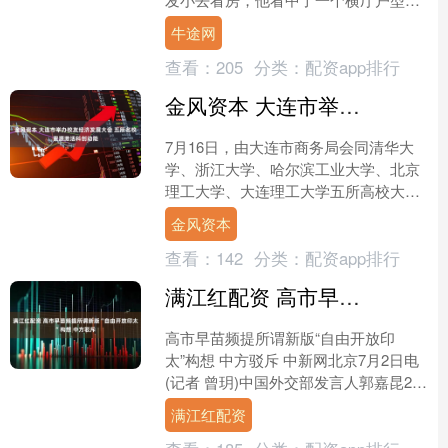
结果他妈在旁边一直念叨：“这客厅怎么
牛途网
连个靠墙的地方都没有....
查看：
205
分类：
配资app排行
金风资本 大连市举办校友经济发展大会 五所名校资源激活科创动能
7月16日，由大连市商务局会同清华大
学、浙江大学、哈尔滨工业大学、北京
理工大学、大连理工大学五所高校大连
校友会联合主办的“大连校友经济发展大
金风资本
会”在大连星海博览广....
查看：
142
分类：
配资app排行
满江红配资 高市早苗频提所谓新版“自由开放印太”构想 中方驳斥
高市早苗频提所谓新版“自由开放印
太”构想 中方驳斥 中新网北京7月2日电
(记者 曾玥)中国外交部发言人郭嘉昆2日
主持例行记者会。 有记者提问：我们注
满江红配资
意到，今年....