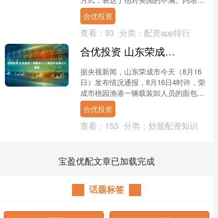
亚胡表示，希望以色列能在未来 10 年
合优投资
内，逐步摆脱美国的军....
查看：
93
分类：
配资app排行
合优投资 山东荣成一辆载有11人面包车坠海 6人遇难
据央视新闻，山东荣成市今天（8月16
日）发布情况通报，8月16日4时许，荣
成市桃园渔港一辆载装卸人员的面包车
离港时坠海，车上共有11人。3人获救
合优投资
生命体征平稳，6....
查看：
153
分类：
炒股配资知识
宝盈优配文章已加载完成
话题标签