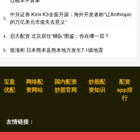
点根本不算事
中兴证券 Kimi K3全面开源：海外开发者称“让Anthropic
3、
的万亿美元市值失去意义”
启天配资 北京居住“梯队”图鉴：你在哪一层？
4、
股涨柜 日本熊本县熊本地方发生7.1级地震
5、
宝盈
网络配
国内配资
炒股配
配资
优配
资网站
炒股官网
资知识
app排
行
友情链接：