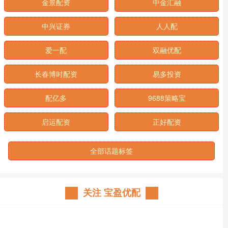
金景配资
中金汇融
中兴证券
人人配
爱一配
双融优配
长春博时配资
易多投资
配亿多
9688策略宝
启运配资
正好配资
全部话题标签
关注 宝盈优配