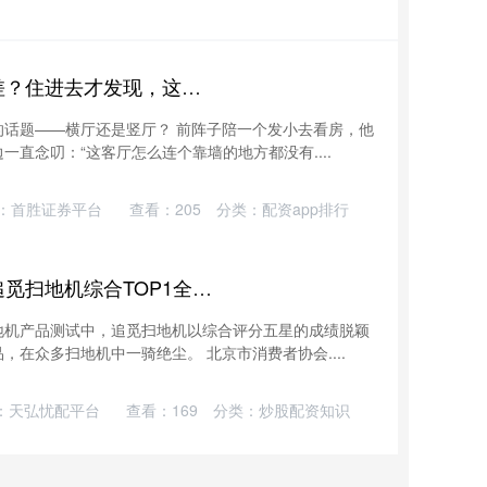
牛途网 横厅动静不分离隐私差？住进去才发现，这些缺点根本不算事
话题——横厅还是竖厅？ 前阵子陪一个发小去看房，他
直念叨：“这客厅怎么连个靠墙的地方都没有....
：首胜证券平台
查看：
205
分类：
配资app排行
牛途网 北京消协评测出炉：追觅扫地机综合TOP1全面领先
地机产品测试中，追觅扫地机以综合评分五星的成绩脱颖
在众多扫地机中一骑绝尘。 北京市消费者协会....
：天弘忧配平台
查看：
169
分类：
炒股配资知识