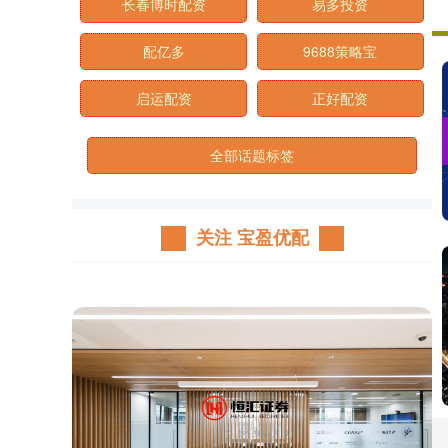
长春博时配资
易多投资
配亿多
9688策略宝
启运配资
正好配资
全部话题标签
关注 宝盈优配