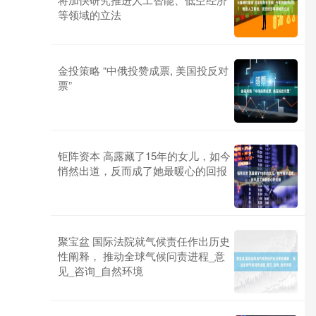
等领域的立法
金投策略 “中俄投赞成票, 美国投反对
票”
钜阵资本 高露藏了15年的女儿，如今
悄然出道，反而成了她最暖心的回报
聚宝盆 国际法院就气候责任作出历史
性阐释， 推动全球气候问责进程_意
见_咨询_自然环境