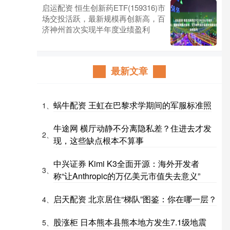
启运配资 恒生创新药ETF(159316)市
场交投活跃，最新规模再创新高，百
济神州首次实现半年度业绩盈利
最新文章
蜗牛配资 王虹在巴黎求学期间的军服标准照
1、
牛途网 横厅动静不分离隐私差？住进去才发
2、
现，这些缺点根本不算事
中兴证券 Kimi K3全面开源：海外开发者
3、
称“让Anthropic的万亿美元市值失去意义”
启天配资 北京居住“梯队”图鉴：你在哪一层？
4、
股涨柜 日本熊本县熊本地方发生7.1级地震
5、