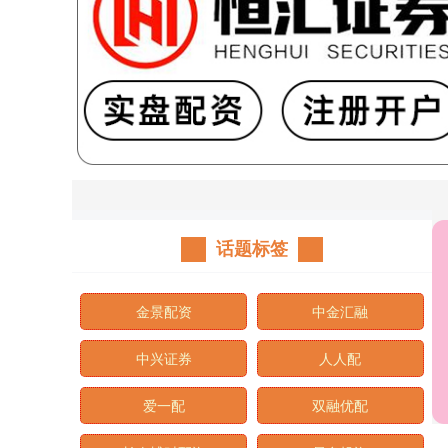
话题标签
金景配资
中金汇融
中兴证券
人人配
爱一配
双融优配