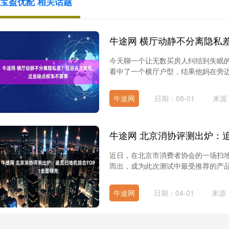
宝盈优配 相关话题
今天聊一个让无数买房人纠结到失眠的
看中了一个横厅户型，结果他妈在旁边一
牛途网
日期：08-01
来源
近日，在北京市消费者协会的一场扫
而出，成为此次测试中最受推荐的产品，
牛途网
日期：04-01
来源