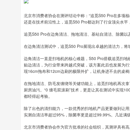
北京市消费者协会在测评结论中称：“追觅S50 Pro在多
还是在技术前沿性上，追觅S50 Pro都达到了行业顶尖水
追觅S50 Pro在边角清洁、拖地清洁、基站自清洁、除
在边角清洁测试中，追觅S50 Pro展现出卓越的清洁力，
边角清洁一直是扫地机的核心难题，S50 Pro搭载追觅扫
贴边清洁，为行业带来跨越式突破，该方案此后也发展为行
现16cm拖布和12cm边刷的极限外扩，让机身进不去的桌
在拖地清洁、防毛发缠绕等关键功能上，追觅扫地机再次拿下五
厨房油污。“0 缠毛双滚刷”技术，更是让其在测试中实现
都经得起考验。
除了出色的清扫能力，一款优秀的扫地机产品更要做到让用户无
实测自清洁率超过95%，除菌率更是超过99.99%。几
北京市消费者协会作为官方批准的社会组织，其测评具有高