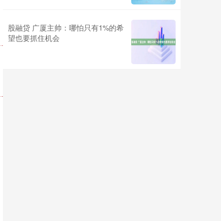
股融贷 广厦主帅：哪怕只有1%的希
望也要抓住机会