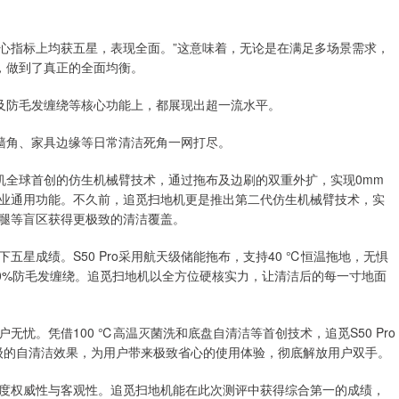
项核心指标上均获五星，表现全面。”这意味着，无论是在满足多场景需求，
平，做到了真正的全面均衡。
菌以及防毛发缠绕等核心功能上，都展现出超一流水平。
将墙角、家具边缘等日常清洁死角一网打尽。
地机全球首创的仿生机械臂技术，通过拖布及边刷的双重外扩，实现0mm
业通用功能。不久前，追觅扫地机更是推出第二代仿生机械臂技术，实
椅腿等盲区获得更极致的清洁覆盖。
星成绩。S50 Pro采用航天级储能拖布，支持40 ℃恒温拖地，无惧
100%防毛发缠绕。追觅扫地机以全方位硬核实力，让清洁后的每一寸地面
忧。凭借100 ℃高温灭菌洗和底盘自清洁等首创技术，追觅S50 Pro
近满级的自清洁效果，为用户带来极致省心的使用体验，彻底解放用户双手。
度权威性与客观性。追觅扫地机能在此次测评中获得综合第一的成绩，