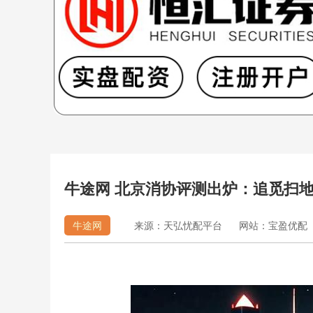
牛途网 北京消协评测出炉：追觅扫地
牛途网
来源：天弘忧配平台
网站：宝盈优配