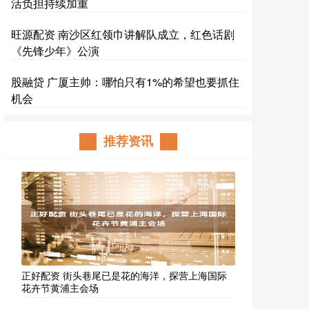
活负担持续加重
旺源配资 南沙区红领巾讲解队成立，红色话剧
《先锋少年》公演
股融贷 广厦主帅：哪怕只有1%的希望也要抓住
机会
推荐资讯
正好配资 街头巷尾已是花的海洋，探营上海国际
花卉节黄浦主会场