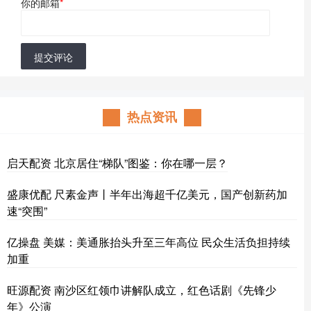
你的邮箱
*
提交评论
热点资讯
启天配资 北京居住“梯队”图鉴：你在哪一层？
盛康优配 尺素金声丨半年出海超千亿美元，国产创新药加
速“突围”
亿操盘 美媒：美通胀抬头升至三年高位 民众生活负担持续
加重
旺源配资 南沙区红领巾讲解队成立，红色话剧《先锋少
年》公演