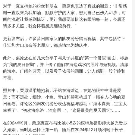
对于一直支持她的粉丝和朋友，栗原也表达了真诚的谢意：“非常感
谢一直以来为我加油、默默守护的大家，想到自己已步入41岁，时
间的流逝让我感到惊讶，更让我想要珍惜这有限的每一刻，今后还
请多多关照，我会怀着感恩继续前行。”
更新发布后，许多昔日国家队的队友纷纷留言祝福，其中包括竹下
佳江和大山加奈等老朋友，都热情地为她庆生。
此外，栗原还在前几天分享了与儿子共度的“第一个暑假”画面，标题
为“我的夏日假期”，并上传了他们在海边戏水的照片与短视频。清澈
的海水、广阔的蓝天，以及母子依偎的画面，让人感到一股宁静和
幸福。
照片中，栗原温柔地抱着儿子站在海滩边，在她的眼神中满是爱
意；而不远处，细沙、小鱼、青山和碧海构成了一幅令人心动的夏
日画卷。评论区的网友们纷纷表达祝福与感动：“海水真美，宝宝太
幸福了”、“初次海水浴，治愈啊！”、“这是最美的夏天回忆”……
在2024年9月，栗原惠宣布与比她小5岁的模特兼摄影师大越光贵步
入婚姻，当时她已怀上第一胎，随后在2024年12月顺利诞下长子，