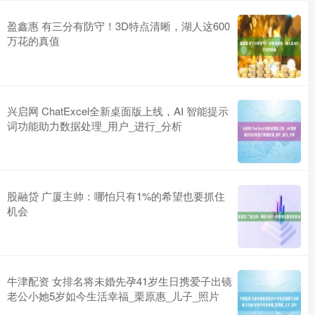
盈鑫惠 有三分有防守！3D特点清晰，湖人这600
万花的真值
兴启网 ChatExcel全新桌面版上线，AI 智能提示
词功能助力数据处理_用户_进行_分析
股融贷 广厦主帅：哪怕只有1%的希望也要抓住
机会
牛津配资 女排名将未婚先孕41岁生日携爱子出镜
老公小她5岁如今生活幸福_栗原惠_儿子_照片