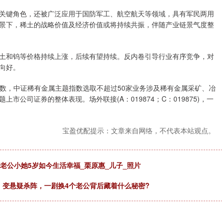
键角色，还被广泛应用于国防军工、航空航天等领域，具有军民两用
景下，稀土的战略价值及经济价值或将持续共振，伴随产业链景气度整
和钨等价格持续上涨，后续有望持续。反内卷引导行业有序竞争，对
向好。
题指数，中证稀有金属主题指数选取不超过50家业务涉及稀有金属采矿、冶
公司证券的整体表现。场外联接(A：019874；C：019875)，一
宝盈优配提示：文章来自网络，不代表本站观点。
老公小她5岁如今生活幸福_栗原惠_儿子_照片
传》变悬疑杀阵，一剧换4个老公背后藏着什么秘密?