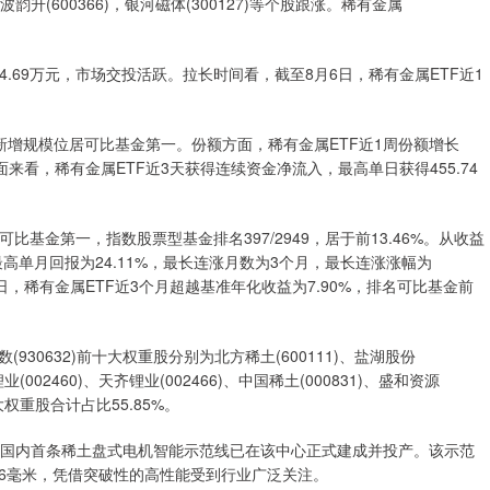
%，宁波韵升(600366)，银河磁体(300127)等个股跟涨。稀有金属
4.69万元，市场交投活跃。拉长时间看，截至8月6日，稀有金属ETF近1
，新增规模位居可比基金第一。份额方面，稀有金属ETF近1周份额增长
面来看，稀有金属ETF近3天获得连续资金净流入，最高单日获得455.74
比基金第一，指数股票型基金排名397/2949，居于前13.46%。从收益
最高单月回报为24.11%，最长连涨月数为3个月，最长连涨涨幅为
月6日，稀有金属ETF近3个月超越基准年化收益为7.90%，排名可比基金前
30632)前十大权重股分别为北方稀土(600111)、盐湖股份
锂业(002460)、天齐锂业(002466)、中国稀土(000831)、盛和资源
前十大权重股合计占比55.85%。
国内首条稀土盘式电机智能示范线已在该中心正式建成并投产。该示范
6毫米，凭借突破性的高性能受到行业广泛关注。