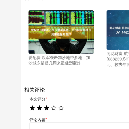
同花财富 航
爱配资 以军袭击加沙地带多地，加
(688239.
沙城东部遭几周来最猛烈轰炸
元、较去年同
相关评论
本文评分
*
评论内容
*