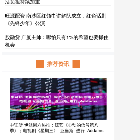
活负担持续加重
旺源配资 南沙区红领巾讲解队成立，红色话剧
《先锋少年》公演
股融贷 广厦主帅：哪怕只有1%的希望也要抓住
机会
推荐资讯
中证所 伊姐周六热推：综艺《心动的信号第八
季》；电视剧《星期三》_亚当斯_进行_Addams