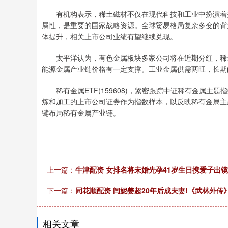
有机构表示，稀土磁材不仅在现代科技和工业中扮演着关
属性，是重要的国家战略资源。全球贸易格局复杂多变的背
体提升，相关上市公司业绩有望继续兑现。
太平洋认为，有色金属板块多家公司将在近期分红，稀土
能源金属产业链价格有一定支撑。工业金属供需两旺，长期
稀有金属ETF(159608)，紧密跟踪中证稀有金属主
炼和加工的上市公司证券作为指数样本，以反映稀有金属主题上市
键布局稀有金属产业链。
上一篇：
牛津配资 女排名将未婚先孕41岁生日携爱子出镜
下一篇：
同花顺配资 闫妮姜超20年后成夫妻!《武林外
相关文章