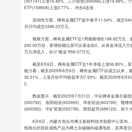
(301141)上涨16.46%，三川智慧(300066)上涨14.98
ETF(159608)上涨2.77%， 冲击4连涨。
流动性方面，稀有金属ETF盘中换手11.04%，成交340
月日均成交3396.23万元。
规模方面，稀有金属ETF近1周规模增长198.82万元
240.00万份，新增份额位居可比基金前2。从资金净流入方
万元净流入，合计“吸金”858.07万元。
截至8月6日，稀有金属ETF近1年净值上涨56.80%，居可
能力看，截至2025年8月6日，稀有金属ETF自成立以来，
32.31%，上涨月份平均收益率为7.93%。截至2025年8
2。
数据显示，截至2025年7月31日，中证稀有金属主题指数(9
(000792)、洛阳钼业(603993)、华友钴业(603799)、赣锋
(600392)、中矿资源(002738)、西部超导(688122)，
8月6日，内蒙古包头市稀土新材料技术创新中心宣布，
线推出的首款成熟产品为稀土永磁轴向磁通电机，其厚度仅