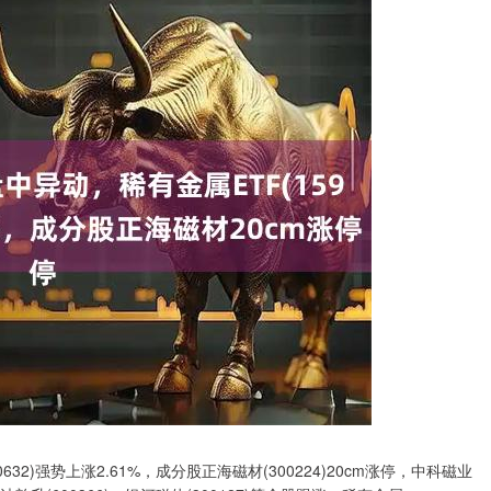
32)强势上涨2.61%，成分股正海磁材(300224)20cm涨停，中科磁业