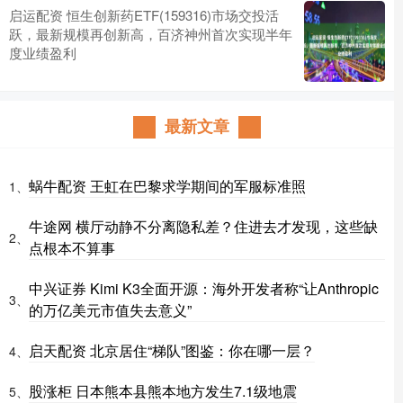
启运配资 恒生创新药ETF(159316)市场交投活
跃，最新规模再创新高，百济神州首次实现半年
度业绩盈利
最新文章
蜗牛配资 王虹在巴黎求学期间的军服标准照
1、
牛途网 横厅动静不分离隐私差？住进去才发现，这些缺
2、
点根本不算事
中兴证券 Kimi K3全面开源：海外开发者称“让Anthropic
3、
的万亿美元市值失去意义”
启天配资 北京居住“梯队”图鉴：你在哪一层？
4、
股涨柜 日本熊本县熊本地方发生7.1级地震
5、