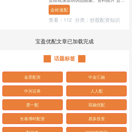
花溪苗绣文创产品。资料图片 贵阳花溪
金岭速配
苗绣国家级非遗代表....
查看：
112
分类：
炒股配资知识
宝盈优配文章已加载完成
话题标签
金景配资
中金汇融
中兴证券
人人配
爱一配
双融优配
长春博时配资
易多投资