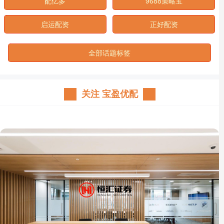
配亿多
9688策略宝
启运配资
正好配资
全部话题标签
关注 宝盈优配