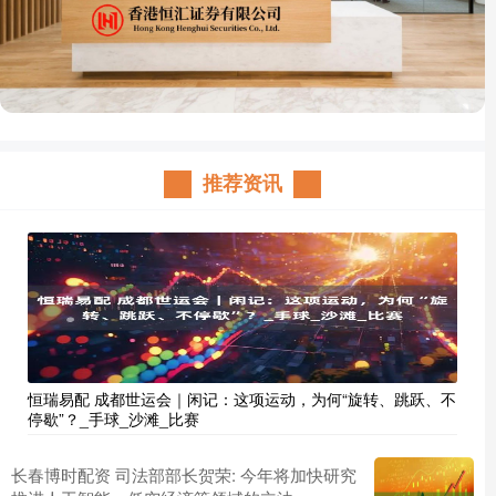
推荐资讯
恒瑞易配 成都世运会｜闲记：这项运动，为何“旋转、跳跃、不
停歇”？_手球_沙滩_比赛
长春博时配资 司法部部长贺荣: 今年将加快研究