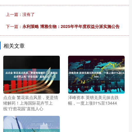
上一篇：没有了
下一篇：
永利策略 博雅生物：2025年半年度权益分派实施公告
相关文章
点点金 繁花装点风景，更是情
泽峰资本 英镑兑美元抹去跌
绪解药！上海国际花卉节上
幅，一度上涨01%至13444
线“疗愈花园”直抵人心