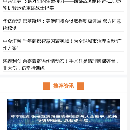
中兴证券 飞越万里的生命接力——西部战区组织运-二〇运
输机转运危重症战士纪实
华亿配资 巴基斯坦：美伊间接会谈取得积极进展 双方同意
继续谈
中金汇融 千年商都智慧闪耀狮城！为全球城市治理贡献“广
州方案”
鸿泰利创 余嘉豪辟谣伤情动态！手术只是清理脚踝碎骨，
非大伤，仍坚持训练
推荐资讯