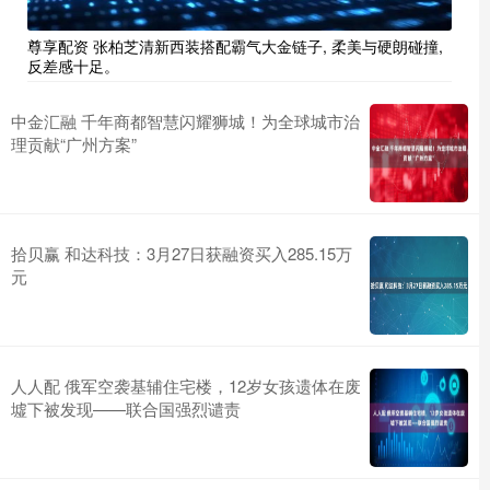
尊享配资 张柏芝清新西装搭配霸气大金链子, 柔美与硬朗碰撞,
反差感十足。
中金汇融 千年商都智慧闪耀狮城！为全球城市治
理贡献“广州方案”
拾贝赢 和达科技：3月27日获融资买入285.15万
元
人人配 俄军空袭基辅住宅楼，12岁女孩遗体在废
墟下被发现——联合国强烈谴责