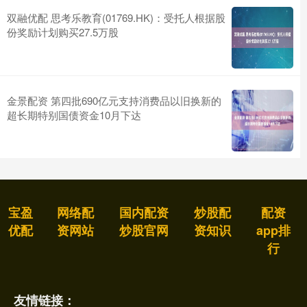
双融优配 思考乐教育(01769.HK)：受托人根据股
份奖励计划购买27.5万股
金景配资 第四批690亿元支持消费品以旧换新的
超长期特别国债资金10月下达
宝盈
网络配
国内配资
炒股配
配资
优配
资网站
炒股官网
资知识
app排
行
友情链接：