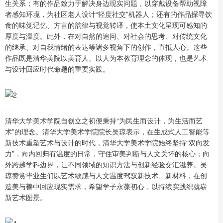
生关系；有的作品致力于解决身边现实问题，以穿戴设备帮助视障
者感知环境，为社区老人设计“轻度社交”机器人；还有的作品探寻饮
食的味觉记忆、方言的韵律与视觉转译，使本土文化呈现可感知的
厚度与温度。此外，在对自然的追问、对社会的思考、对传统文化
的继承、对自我情绪的表达等诸多视角下的创作，直抵人心。这些
作品既是清华美院以美育人、以人为本教育理念的体现，也是艺术
与设计回应时代命题的重要实践。
清华大学美术学院自创立之初便秉持“为民生而设计，为生活而艺
术”的理念。清华大学美术学院院长吴琼表示，在生成式人工智能等
新技术重塑艺术与设计的时代，清华大学美术学院始终坚持“双向发
力”，向内回归有温度的日常，守住审美判断与人文关怀的核心；向
外跨越学科边界，让不同领域的知识方法与创新经验交汇滋养。吴
琼赞赏毕业生们以艺术敏感与人文温度驾驭新技术、新材料，在创
造美与善中回应现实需求，希望学子永葆初心，以持续实践织就崭
新艺术图景。