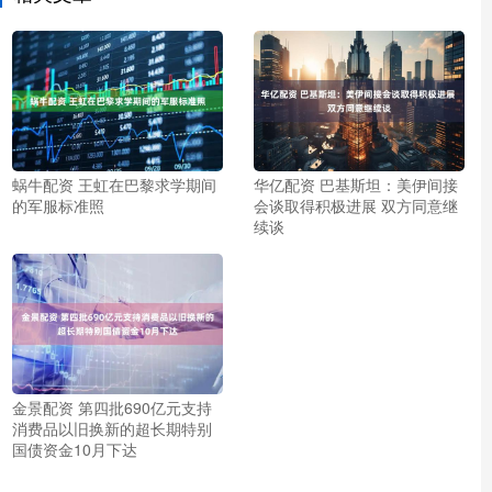
蜗牛配资 王虹在巴黎求学期间
华亿配资 巴基斯坦：美伊间接
的军服标准照
会谈取得积极进展 双方同意继
续谈
金景配资 第四批690亿元支持
消费品以旧换新的超长期特别
国债资金10月下达