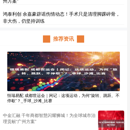
州方案”
鸿泰利创 余嘉豪辟谣伤情动态！手术只是清理脚踝碎骨，
非大伤，仍坚持训练
推荐资讯
恒瑞易配 成都世运会｜闲记：这项运动，为何“旋转、跳跃、不
停歇”？_手球_沙滩_比赛
中金汇融 千年商都智慧闪耀狮城！为全球城市治
理贡献“广州方案”