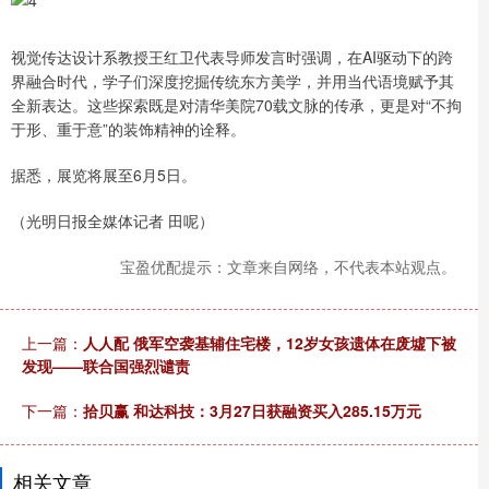
视觉传达设计系教授王红卫代表导师发言时强调，在AI驱动下的跨
界融合时代，学子们深度挖掘传统东方美学，并用当代语境赋予其
全新表达。这些探索既是对清华美院70载文脉的传承，更是对“不拘
于形、重于意”的装饰精神的诠释。
据悉，展览将展至6月5日。
（光明日报全媒体记者 田呢）
宝盈优配提示：文章来自网络，不代表本站观点。
上一篇：
人人配 俄军空袭基辅住宅楼，12岁女孩遗体在废墟下被
发现——联合国强烈谴责
下一篇：
拾贝赢 和达科技：3月27日获融资买入285.15万元
相关文章