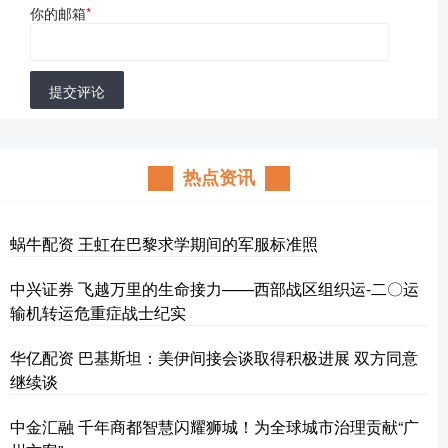
你的邮箱
*
提交评论
热点资讯
蜗牛配资 王虹在巴黎求学期间的军服标准照
中兴证券 飞越万里的生命接力——西部战区组织运-二〇运
输机转运危重症战士纪实
华亿配资 巴基斯坦：美伊间接会谈取得积极进展 双方同意
继续谈
中金汇融 千年商都智慧闪耀狮城！为全球城市治理贡献“广