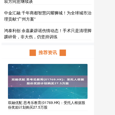
双方同意继续谈
中金汇融 千年商都智慧闪耀狮城！为全球城市治
理贡献“广州方案”
鸿泰利创 余嘉豪辟谣伤情动态！手术只是清理脚
踝碎骨，非大伤，仍坚持训练
推荐资讯
双融优配 思考乐教育(01769.HK)：受托人根据股
份奖励计划购买27.5万股