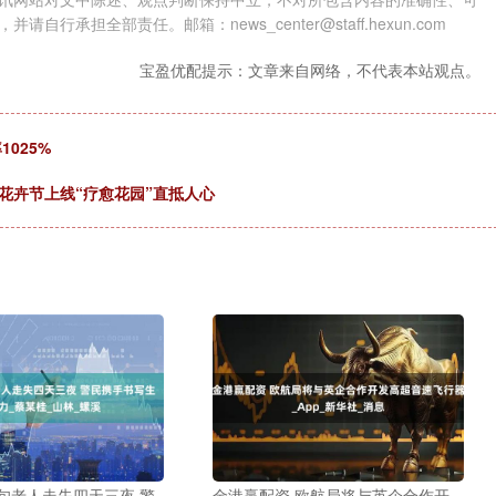
担全部责任。邮箱：news_center@staff.hexun.com
宝盈优配提示：文章来自网络，不代表本站观点。
025%
花卉节上线“疗愈花园”直抵人心
旬老人走失四天三夜 警
金港赢配资 欧航局将与英企合作开