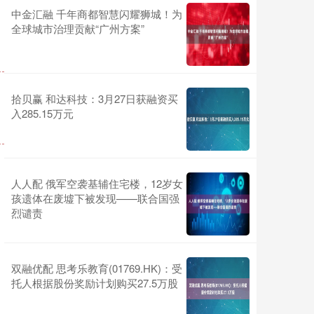
中金汇融 千年商都智慧闪耀狮城！为
全球城市治理贡献“广州方案”
拾贝赢 和达科技：3月27日获融资买
入285.15万元
人人配 俄军空袭基辅住宅楼，12岁女
孩遗体在废墟下被发现——联合国强
烈谴责
双融优配 思考乐教育(01769.HK)：受
托人根据股份奖励计划购买27.5万股