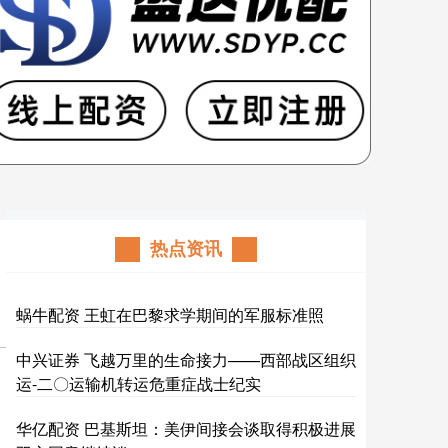
热点资讯
蜗牛配资 王虹在巴黎求学期间的军服标准照
中兴证券 飞越万里的生命接力——西部战区组织
运-二〇运输机转运危重症战士纪实
华亿配资 巴基斯坦：美伊间接会谈取得积极进展