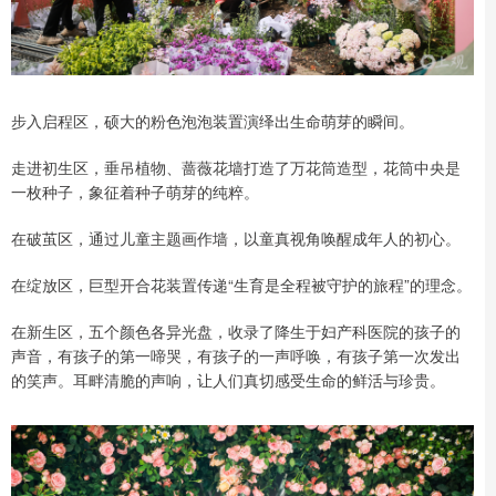
步入启程区，硕大的粉色泡泡装置演绎出生命萌芽的瞬间。
走进初生区，垂吊植物、蔷薇花墙打造了万花筒造型，花筒中央是
一枚种子，象征着种子萌芽的纯粹。
在破茧区，通过儿童主题画作墙，以童真视角唤醒成年人的初心。
在绽放区，巨型开合花装置传递“生育是全程被守护的旅程”的理念。
在新生区，五个颜色各异光盘，收录了降生于妇产科医院的孩子的
声音，有孩子的第一啼哭，有孩子的一声呼唤，有孩子第一次发出
的笑声。耳畔清脆的声响，让人们真切感受生命的鲜活与珍贵。