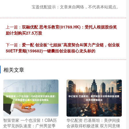
宝盈优配提示：文章来自网络，不代表本站观点。
上一篇：
双融优配 思考乐教育(01769.HK)：受托人根据股份奖
励计划购买27.5万股
下一篇：
爱一配 创业板“七姐妹”高度契合AI算力产业链，创业板
50ETF景顺(159682)一键囊括创业板核心龙头标的
相关文章
智策管家 一个也没留！CBA历
华亿配资 巴基斯坦：美伊间接
史罕见拆队速度：广州男篮季
会谈取得积极进展 双方同意继