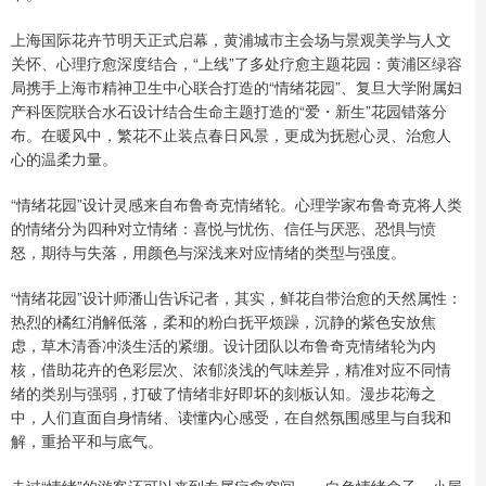
上海国际花卉节明天正式启幕，黄浦城市主会场与景观美学与人文
关怀、心理疗愈深度结合，“上线”了多处疗愈主题花园：黄浦区绿容
局携手上海市精神卫生中心联合打造的“情绪花园”、复旦大学附属妇
产科医院联合水石设计结合生命主题打造的“爱・新生”花园错落分
布。在暖风中，繁花不止装点春日风景，更成为抚慰心灵、治愈人
心的温柔力量。
“情绪花园”设计灵感来自布鲁奇克情绪轮。心理学家布鲁奇克将人类
的情绪分为四种对立情绪：喜悦与忧伤、信任与厌恶、恐惧与愤
怒，期待与失落，用颜色与深浅来对应情绪的类型与强度。
“情绪花园”设计师潘山告诉记者，其实，鲜花自带治愈的天然属性：
热烈的橘红消解低落，柔和的粉白抚平烦躁，沉静的紫色安放焦
虑，草木清香冲淡生活的紧绷。设计团队以布鲁奇克情绪轮为内
核，借助花卉的色彩层次、浓郁淡浅的气味差异，精准对应不同情
绪的类别与强弱，打破了情绪非好即坏的刻板认知。漫步花海之
中，人们直面自身情绪、读懂内心感受，在自然氛围感里与自我和
解，重拾平和与底气。