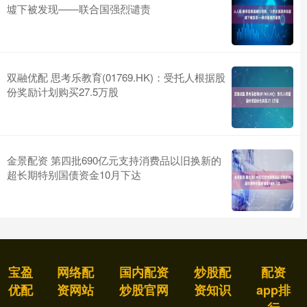
墟下被发现——联合国强烈谴责
双融优配 思考乐教育(01769.HK)：受托人根据股
份奖励计划购买27.5万股
金景配资 第四批690亿元支持消费品以旧换新的
超长期特别国债资金10月下达
宝盈
网络配
国内配资
炒股配
配资
优配
资网站
炒股官网
资知识
app排