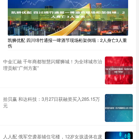
凯狮优配 四川绵竹通报一啤酒节现场桁架倒塌：2人身亡3人重
伤
中金汇融 千年商都智慧闪耀狮城！为全球城市治
理贡献“广州方案”
拾贝赢 和达科技：3月27日获融资买入285.15万
元
人人配 俄军空袭基辅住宅楼，12岁女孩遗体在废