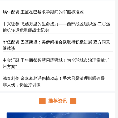
蜗牛配资 王虹在巴黎求学期间的军服标准照
中兴证券 飞越万里的生命接力——西部战区组织运-二〇运
输机转运危重症战士纪实
华亿配资 巴基斯坦：美伊间接会谈取得积极进展 双方同意
继续谈
中金汇融 千年商都智慧闪耀狮城！为全球城市治理贡献“广
州方案”
鸿泰利创 余嘉豪辟谣伤情动态！手术只是清理脚踝碎骨，
非大伤，仍坚持训练
推荐资讯