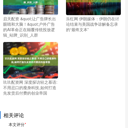
启天配资 &quot;让广告牌长出
乐红网 伊朗媒体：伊朗仍在讨
眼睛和大脑！&quot;户外广告
论结束与美国战争谅解备忘录
的AI革命正在颠覆传统投放逻
的“最终文本”
辑_站牌_识别_人群
玖玖配资网 深度探访轻之慕语:
不用忌口的瘦身科技,如何打造
先发货后付费的创业帝国
相关评论
本文评分
*