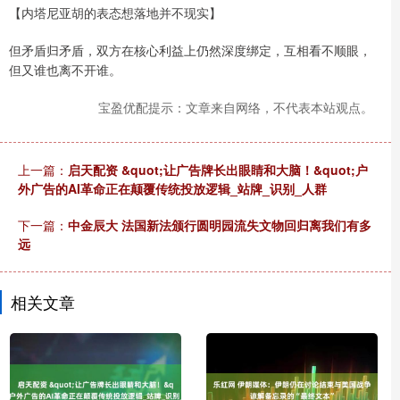
【内塔尼亚胡的表态想落地并不现实】
但矛盾归矛盾，双方在核心利益上仍然深度绑定，互相看不顺眼，
但又谁也离不开谁。
宝盈优配提示：文章来自网络，不代表本站观点。
上一篇：
启天配资 &quot;让广告牌长出眼睛和大脑！&quot;户
外广告的AI革命正在颠覆传统投放逻辑_站牌_识别_人群
下一篇：
中金辰大 法国新法颁行圆明园流失文物回归离我们有多
远
相关文章