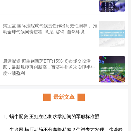
聚宝盆 国际法院就气候责任作出历史性阐释， 推
动全球气候问责进程_意见_咨询_自然环境
启运配资 恒生创新药ETF(159316)市场交投活
跃，最新规模再创新高，百济神州首次实现半年
度业绩盈利
最新文章
蜗牛配资 王虹在巴黎求学期间的军服标准照
1、
牛途网 横厅动静不分离隐私差？住进去才发现，这些缺