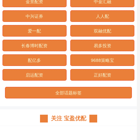
金景配资
中金汇融
中兴证券
人人配
爱一配
双融优配
长春博时配资
易多投资
配亿多
9688策略宝
启运配资
正好配资
全部话题标签
关注 宝盈优配