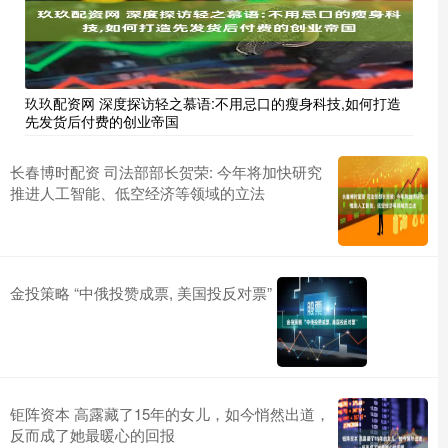
玖玖配资网 深度探访轻之慕语:不用忌口的瘦身科技,如何打造
先发货后付费的创业帝国
长春博时配资 司法部部长贺荣: 今年将加快研究
推进人工智能、低空经济等领域的立法
金投策略 “中俄投赞成票, 美国投反对票”
钜阵资本 高露藏了15年的女儿，如今悄然出道，
反而成了她最暖心的回报