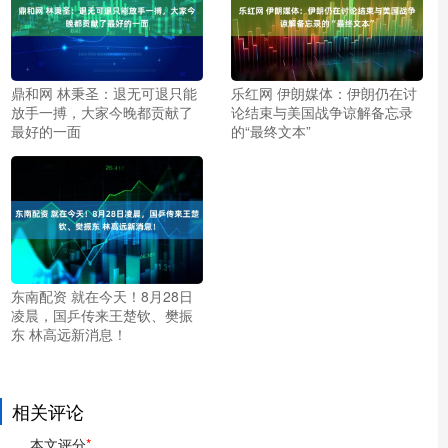
鼎和网 林秉圣：退无可退只能
乐红网 伊朗媒体：伊朗仍在讨
放手一搏，大家今晚都贡献了
论结束与美国战争谅解备忘录
最好的一面
的“最终文本”
东南配资 就在今天！8月28日
凌晨，国乒传来王楚钦、樊振
东 林高远新消息！
相关评论
本文评分
*