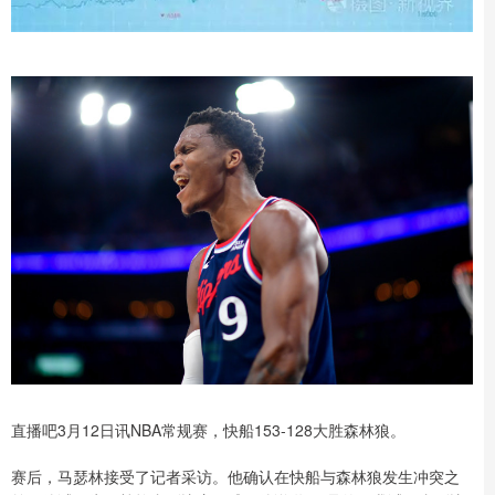
直播吧3月12日讯NBA常规赛，快船153-128大胜森林狼。
赛后，马瑟林接受了记者采访。他确认在快船与森林狼发生冲突之