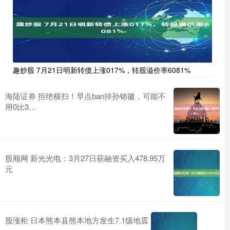
趣炒股 7月21日明新转债上涨017%，转股溢价率6081%
海陆证券 拒绝横扫！早点ban掉孙铭徽，可能不
用0比3…
股顺网 新光光电：3月27日获融资买入478.95万
元
股涨柜 日本熊本县熊本地方发生7.1级地震