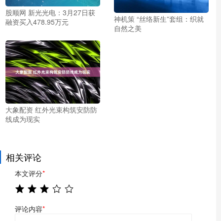
股顺网 新光光电：3月27日获
神机策 “丝络新生”套组：织就
融资买入478.95万元
自然之美
大象配资 红外光束构筑安防防
线成为现实
相关评论
本文评分
*
评论内容
*