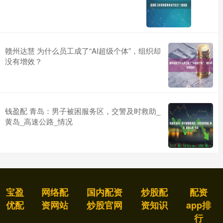
赣州达慧 为什么员工成了“AI超级个体”，组织却
没有增效？
钱盈配 青岛：男子被困服务区，交警及时救助_
黄岛_高速公路_情况
宝盈
网络配
国内配资
炒股配
配资
优配
资网站
炒股官网
资知识
app排
行