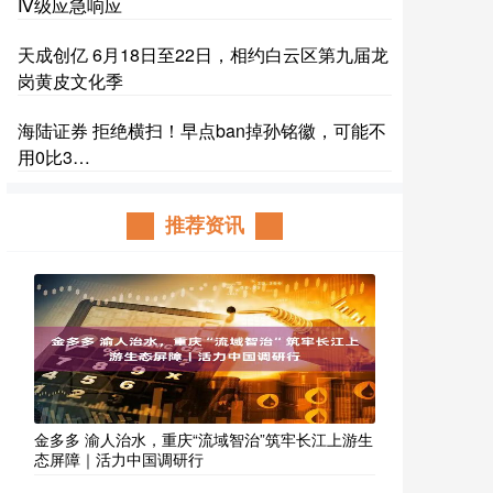
Ⅳ级应急响应
天成创亿 6月18日至22日，相约白云区第九届龙
岗黄皮文化季
海陆证券 拒绝横扫！早点ban掉孙铭徽，可能不
用0比3…
推荐资讯
金多多 渝人治水，重庆“流域智治”筑牢长江上游生
态屏障｜活力中国调研行