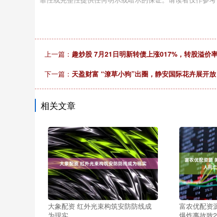
上一篇：
趣炒股 7月21日明新转债上涨017%，转股溢价率6
下一篇：
天盈财富 “潦草小狗”出圈，静安国际花卉展开
相关文章
大象配资 红外光束构筑安防防线成
富农优配资
为现实
爆炸事故致