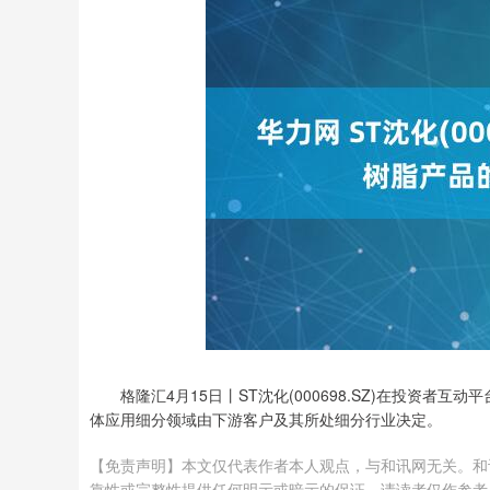
格隆汇4月15日丨ST沈化(000698.SZ)在投资
体应用细分领域由下游客户及其所处细分行业决定。
【免责声明】本文仅代表作者本人观点，与和讯网无关。和
靠性或完整性提供任何明示或暗示的保证。请读者仅作参考，并请自行承