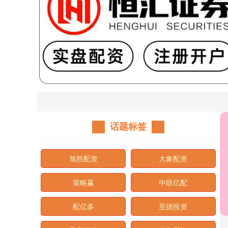
话题标签
旭胜配资
大象配资
策略赢
中联亿配
配亿多
至德投资