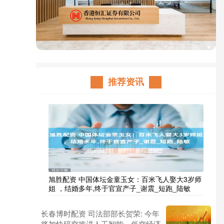
推荐资讯
旭胜配资 中国体坛金童玉女：百米飞人娶大3岁师
姐 ，结婚多年,终于官宣产子_谢震_短跑_陆敏
长春博时配资 司法部部长贺荣: 今年
将加快研究推进人工智能、低空经济