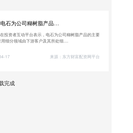
华力网 ST沈化(000698.SZ)：电石为公司糊树脂产品的主要原材料之一
8.SZ)在投资者互动平台表示，电石为公司糊树脂产品的主要
细分领域由下游客户及其所处细....
4-17
来源：东方财富配资网平台
载完成