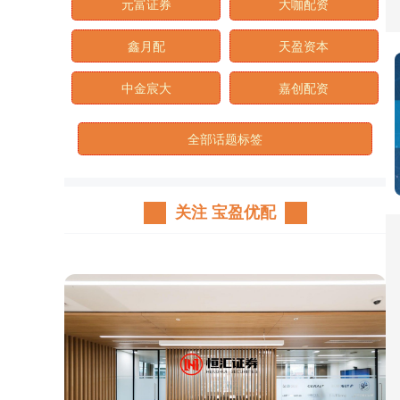
元富证券
大咖配资
鑫月配
天盈资本
中金宸大
嘉创配资
全部话题标签
关注 宝盈优配