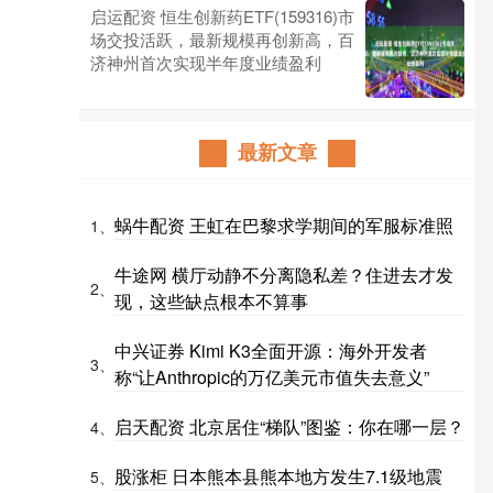
启运配资 恒生创新药ETF(159316)市
场交投活跃，最新规模再创新高，百
济神州首次实现半年度业绩盈利
最新文章
蜗牛配资 王虹在巴黎求学期间的军服标准照
1、
牛途网 横厅动静不分离隐私差？住进去才发
2、
现，这些缺点根本不算事
中兴证券 Kimi K3全面开源：海外开发者
3、
称“让Anthropic的万亿美元市值失去意义”
启天配资 北京居住“梯队”图鉴：你在哪一层？
4、
股涨柜 日本熊本县熊本地方发生7.1级地震
5、