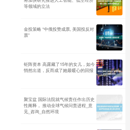
等领域的立法
金投策略 “中俄投赞成票, 美国投反对
票”
钜阵资本 高露藏了15年的女儿，如今
悄然出道，反而成了她最暖心的回报
聚宝盆 国际法院就气候责任作出历史
性阐释， 推动全球气候问责进程_意
见_咨询_自然环境