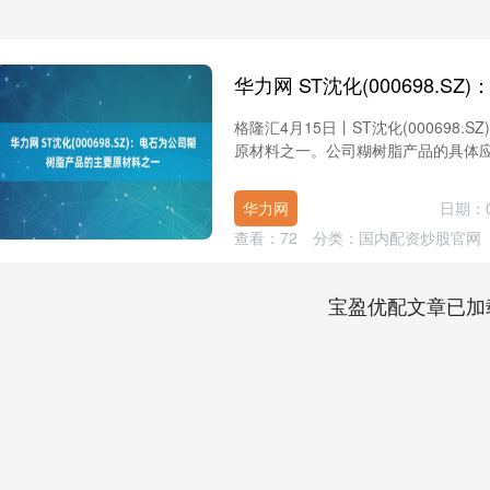
格隆汇4月15日丨ST沈化(00069
原材料之一。公司糊树脂产品的具体应用
华力网
日期：0
查看：
72
分类：
国内配资炒股官网
宝盈优配文章已加