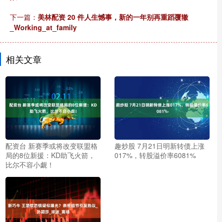
下一篇：
美林配资 20 件人生憾事，新的一年别再重蹈覆辙
_Working_at_family
相关文章
配资台 新赛季或将改变联盟格
趣炒股 7月21日明新转债上涨
局的8位新援：KD助飞火箭，
017%，转股溢价率6081%
比尔不容小觑！