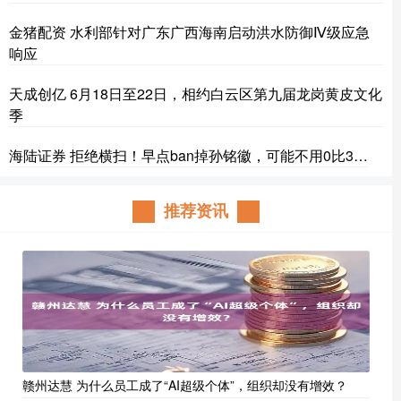
金猪配资 水利部针对广东广西海南启动洪水防御Ⅳ级应急
响应
天成创亿 6月18日至22日，相约白云区第九届龙岗黄皮文化
季
海陆证券 拒绝横扫！早点ban掉孙铭徽，可能不用0比3…
推荐资讯
赣州达慧 为什么员工成了“AI超级个体”，组织却没有增效？