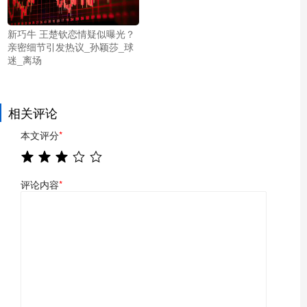
新巧牛 王楚钦恋情疑似曝光？
亲密细节引发热议_孙颖莎_球
迷_离场
相关评论
本文评分
*
评论内容
*