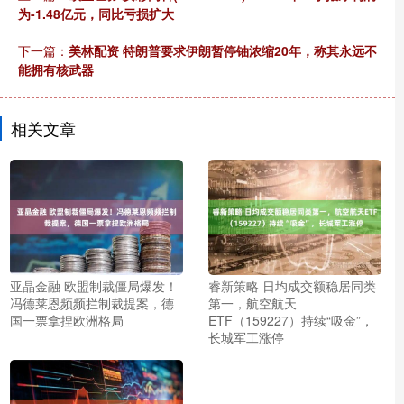
为-1.48亿元，同比亏损扩大
下一篇：
美林配资 特朗普要求伊朗暂停铀浓缩20年，称其永远不
能拥有核武器
相关文章
亚晶金融 欧盟制裁僵局爆发！
睿新策略 日均成交额稳居同类
冯德莱恩频频拦制裁提案，德
第一，航空航天
国一票拿捏欧洲格局
ETF（159227）持续“吸金”，
长城军工涨停