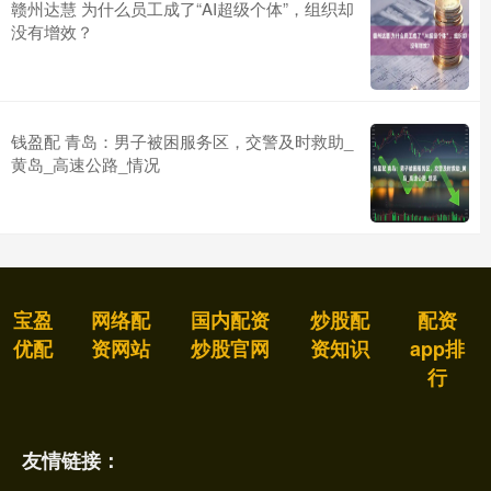
赣州达慧 为什么员工成了“AI超级个体”，组织却
没有增效？
钱盈配 青岛：男子被困服务区，交警及时救助_
黄岛_高速公路_情况
宝盈
网络配
国内配资
炒股配
配资
优配
资网站
炒股官网
资知识
app排
行
友情链接：