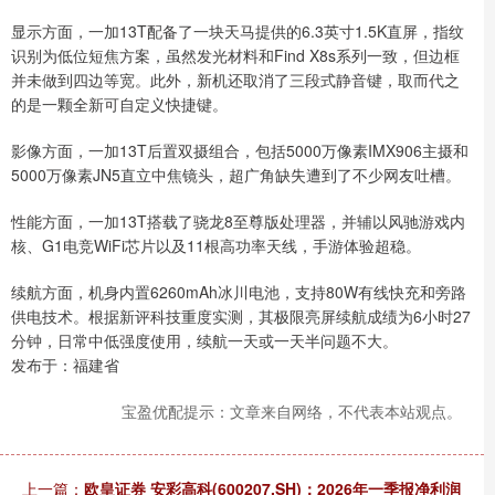
显示方面，一加13T配备了一块天马提供的6.3英寸1.5K直屏，指纹
识别为低位短焦方案，虽然发光材料和Find X8s系列一致，但边框
并未做到四边等宽。此外，新机还取消了三段式静音键，取而代之
的是一颗全新可自定义快捷键。
影像方面，一加13T后置双摄组合，包括5000万像素IMX906主摄和
5000万像素JN5直立中焦镜头，超广角缺失遭到了不少网友吐槽。
性能方面，一加13T搭载了骁龙8至尊版处理器，并辅以风驰游戏内
核、G1电竞WiFi芯片以及11根高功率天线，手游体验超稳。
续航方面，机身内置6260mAh冰川电池，支持80W有线快充和旁路
供电技术。根据新评科技重度实测，其极限亮屏续航成绩为6小时27
分钟，日常中低强度使用，续航一天或一天半问题不大。
发布于：福建省
宝盈优配提示：文章来自网络，不代表本站观点。
上一篇：
欧皇证券 安彩高科(600207.SH)：2026年一季报净利润