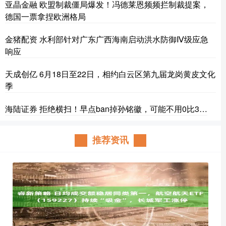
亚晶金融 欧盟制裁僵局爆发！冯德莱恩频频拦制裁提案，
德国一票拿捏欧洲格局
金猪配资 水利部针对广东广西海南启动洪水防御Ⅳ级应急
响应
天成创亿 6月18日至22日，相约白云区第九届龙岗黄皮文化
季
海陆证券 拒绝横扫！早点ban掉孙铭徽，可能不用0比3…
推荐资讯