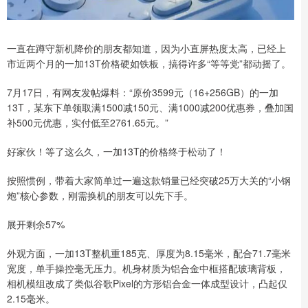
一直在蹲守新机降价的朋友都知道，因为小直屏热度太高，已经上
市近两个月的一加13T价格硬如铁板，搞得许多“等等党”都动摇了。
7月17日，有网友发帖爆料：“原价3599元（16+256GB）的一加
13T，某东下单领取满1500减150元、满1000减200优惠券，叠加国
补500元优惠，实付低至2761.65元。”
好家伙！等了这么久，一加13T的价格终于松动了！
按照惯例，带着大家简单过一遍这款销量已经突破25万大关的“小钢
炮”核心参数，刚需换机的朋友可以先下手。
展开剩余57%
外观方面，一加13T整机重185克、厚度为8.15毫米，配合71.7毫米
宽度，单手操控毫无压力。机身材质为铝合金中框搭配玻璃背板，
相机模组改成了类似谷歌Pixel的方形铝合金一体成型设计，凸起仅
2.15毫米。