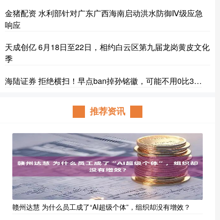
金猪配资 水利部针对广东广西海南启动洪水防御Ⅳ级应急
响应
天成创亿 6月18日至22日，相约白云区第九届龙岗黄皮文化
季
海陆证券 拒绝横扫！早点ban掉孙铭徽，可能不用0比3…
推荐资讯
赣州达慧 为什么员工成了“AI超级个体”，组织却没有增效？