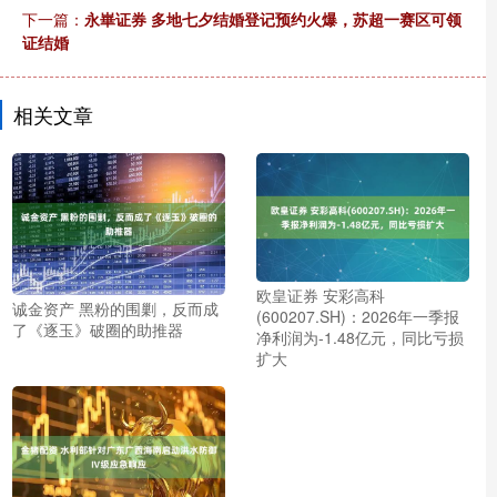
下一篇：
永崋证券 多地七夕结婚登记预约火爆，苏超一赛区可领
证结婚
相关文章
欧皇证券 安彩高科
诚金资产 黑粉的围剿，反而成
(600207.SH)：2026年一季报
了《逐玉》破圈的助推器
净利润为-1.48亿元，同比亏损
扩大