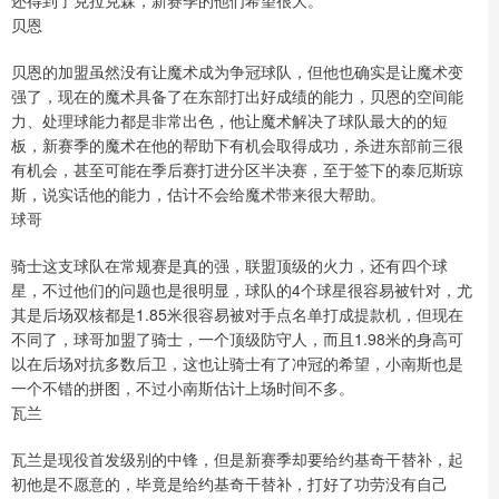
还得到了克拉克森，新赛季的他们希望很大。
贝恩
贝恩的加盟虽然没有让魔术成为争冠球队，但他也确实是让魔术变
强了，现在的魔术具备了在东部打出好成绩的能力，贝恩的空间能
力、处理球能力都是非常出色，他让魔术解决了球队最大的的短
板，新赛季的魔术在他的帮助下有机会取得成功，杀进东部前三很
有机会，甚至可能在季后赛打进分区半决赛，至于签下的泰厄斯琼
斯，说实话他的能力，估计不会给魔术带来很大帮助。
球哥
骑士这支球队在常规赛是真的强，联盟顶级的火力，还有四个球
星，不过他们的问题也是很明显，球队的4个球星很容易被针对，尤
其是后场双核都是1.85米很容易被对手点名单打成提款机，但现在
不同了，球哥加盟了骑士，一个顶级防守人，而且1.98米的身高可
以在后场对抗多数后卫，这也让骑士有了冲冠的希望，小南斯也是
一个不错的拼图，不过小南斯估计上场时间不多。
瓦兰
瓦兰是现役首发级别的中锋，但是新赛季却要给约基奇干替补，起
初他是不愿意的，毕竟是给约基奇干替补，打好了功劳没有自己