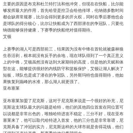
主要的原因是布克和杜兰特打法和他冲突，但现在在快船，比尔能
够发挥最大的作用，首先哈登是控卫会给他传球，伦纳德多数时间
都会缺席常规赛，比尔会得到更多的开火权，同时在季后赛他也会
是球队的得分核心，比尔让快船成为了西部潜在的争冠队，只要伦
纳德能够保持健康，下赛季的快船绝对值得期待。
艾顿
上赛季的湖人可是西部前三，结果因为没有中锋在首轮就被森林狼
生吞活剥，根本就没有反手的余地，现在球队得到了一个真正意义
上的中锋，艾顿虽然没有达到大家期待的高度，但是他的天赋和体
型在这，能够提供很好的内线防守和篮板保护，艾顿让湖人解决了
短板，球队也是成了潜在的争冠队，另外斯玛特也值得期待，他如
果恢复到巅峰的水准，那么湖人就更强了。
亚布塞莱
亚布塞莱加盟了尼克斯，这对于尼克斯来说是一个很好的补充，尼
克斯这支球队最大的问题是哈特，他们的其他四位首发在同位置可
以说都是非常出色的，唯独哈特进攻不稳定，三分不好，现在亚布
塞莱来了，他可以取代哈特进入首发，他的三分也是非常靠谱，尼
克斯具备了冲冠的实力，尼克斯这样的大球市就是舍得花钱，他们