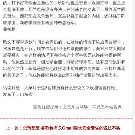
的，打不好背锅全是自己的，所以他也是想要回欧洲打球，但是掘
金坚决不放，瓦兰也是没有办法，在约基奇的劝说下，最终瓦兰同
意留队，西部现在竞争激烈，瓦兰补强了掘金的内线，还补强了阵
容厚度，新赛季掘金有机会冲击总冠军。
弗拉格
欧文下赛季多数时间是要养伤的，在这样的情况下浓眉需要帮手，
水拉显然是不行，现在强队们都还知道他的尿性，面对严防大概率
就要哑火，在这样的情况下弗拉格这个新科状元或许能够提供帮
助，他虽然是新秀，但足够全能，能够持球杀伤、还有空间投射和
出色的防守，基德还想把他往持球小前锋的方向发展，弗拉格新晋
的美国之子，他或许能够将欧文缺阵的独行侠带进附加赛当中。
话说到这，大家对于这8位球员有什么想说的？欢迎留言讨论。
发布于：山东省
宝盈优配提示：文章来自网络，不代表本站观点。
上一篇：
忠琦配资 谷歌称有关Gmail重大安全警告的说法不实