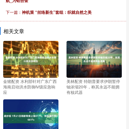
航_为铝合金
下一篇：
神机策 “丝络新生”套组：织就自然之美
相关文章
金猪配资 水利部针对广东广西
美林配资 特朗普要求伊朗暂停
海南启动洪水防御Ⅳ级应急响
铀浓缩20年，称其永远不能拥
应
有核武器