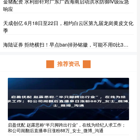
金猪配资 水利部针对广东广西海南启动洪水防御Ⅳ级应急
响应
天成创亿 6月18日至22日，相约白云区第九届龙岗黄皮文化
季
海陆证券 拒绝横扫！早点ban掉孙铭徽，可能不用0比3…
推荐资讯
启盈优配 赵露思称“半只脚跨出行业”，在线为经纪人求工作；
和公司闹翻后直播单日涨粉88万_女士_微博_沟通