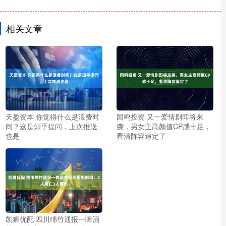
相关文章
天盈资本 你觉得什么是浪费时
国鸣投资 又一爱情剧即将来
间？这是知乎提问，上次推送
袭，男女主高颜值CP感十足，
也是
看清阵容追定了
凯狮优配 四川绵竹通报一啤酒