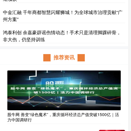
中金汇融 千年商都智慧闪耀狮城！为全球城市治理贡献“广
州方案”
鸿泰利创 余嘉豪辟谣伤情动态！手术只是清理脚踝碎骨，
非大伤，仍坚持训练
推荐资讯
股牛网 善变“绿色魔术”，重庆循环经济总产值突破1500亿｜活
力中国调研行