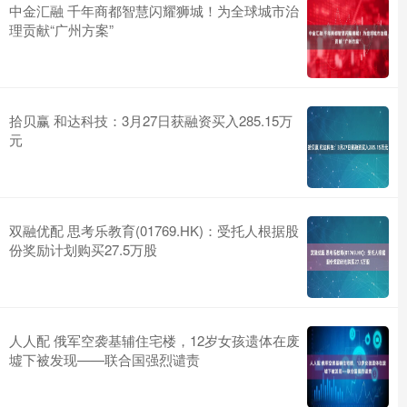
中金汇融 千年商都智慧闪耀狮城！为全球城市治
理贡献“广州方案”
拾贝赢 和达科技：3月27日获融资买入285.15万
元
双融优配 思考乐教育(01769.HK)：受托人根据股
份奖励计划购买27.5万股
人人配 俄军空袭基辅住宅楼，12岁女孩遗体在废
墟下被发现——联合国强烈谴责