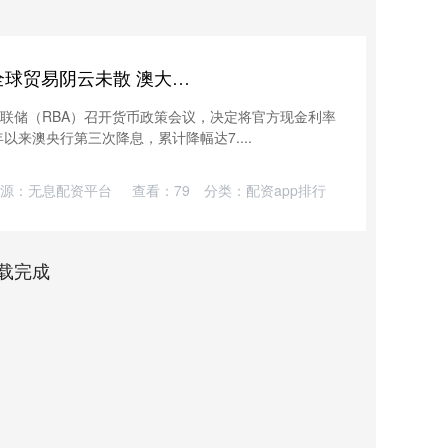
优优配送版 降息并非终点！全球贸易阴云未散 澳大利亚国内消费成关键变量
洲联储（RBA）召开货币政策会议，决定将官方现金利率
年以来澳央行第三次降息，累计降幅达7....
源：无息配资平台
查看：
79
分类：
配资app排行
载完成