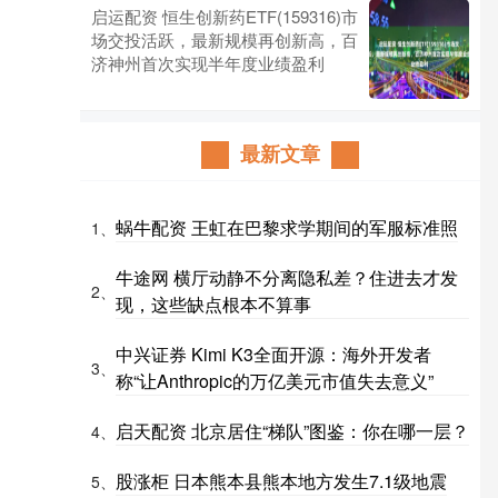
启运配资 恒生创新药ETF(159316)市
场交投活跃，最新规模再创新高，百
济神州首次实现半年度业绩盈利
最新文章
蜗牛配资 王虹在巴黎求学期间的军服标准照
1、
牛途网 横厅动静不分离隐私差？住进去才发
2、
现，这些缺点根本不算事
中兴证券 Kimi K3全面开源：海外开发者
3、
称“让Anthropic的万亿美元市值失去意义”
启天配资 北京居住“梯队”图鉴：你在哪一层？
4、
股涨柜 日本熊本县熊本地方发生7.1级地震
5、