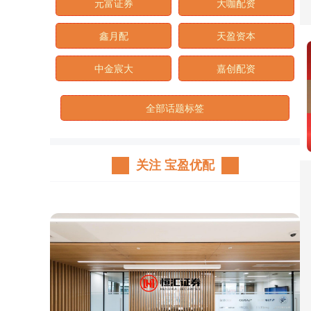
元富证券
大咖配资
鑫月配
天盈资本
中金宸大
嘉创配资
全部话题标签
关注 宝盈优配