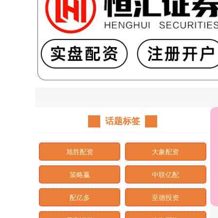
话题标签
旭胜配资
大象配资
策略赢
中联亿配
配亿多
至德投资