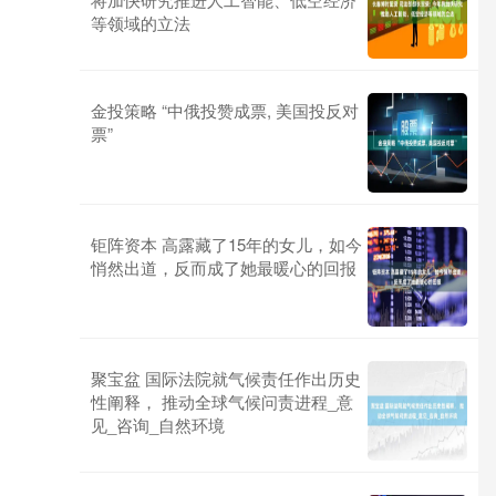
等领域的立法
金投策略 “中俄投赞成票, 美国投反对
票”
钜阵资本 高露藏了15年的女儿，如今
悄然出道，反而成了她最暖心的回报
聚宝盆 国际法院就气候责任作出历史
性阐释， 推动全球气候问责进程_意
见_咨询_自然环境