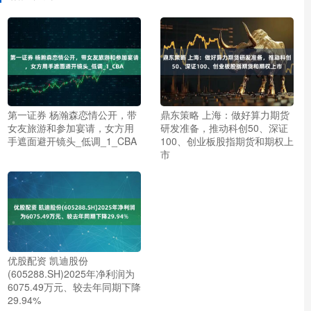
第一证券 杨瀚森恋情公开，带
鼎东策略 上海：做好算力期货
女友旅游和参加宴请，女方用
研发准备，推动科创50、深证
手遮面避开镜头_低调_1_CBA
100、创业板股指期货和期权上
市
优股配资 凯迪股份
(605288.SH)2025年净利润为
6075.49万元、较去年同期下降
29.94%