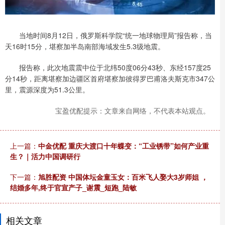
当地时间8月12日，俄罗斯科学院“统一地球物理局”报告称，当
天16时15分，堪察加半岛南部海域发生5.3级地震。
报告称，此次地震震中位于北纬50度06分43秒、东经157度25
分14秒，距离堪察加边疆区首府堪察加彼得罗巴甫洛夫斯克市347公
里，震源深度为51.3公里。
宝盈优配提示：文章来自网络，不代表本站观点。
上一篇：
中金优配 重庆大渡口十年蝶变：“工业锈带”如何产业重
生？｜活力中国调研行
下一篇：
旭胜配资 中国体坛金童玉女：百米飞人娶大3岁师姐 ，
结婚多年,终于官宣产子_谢震_短跑_陆敏
相关文章