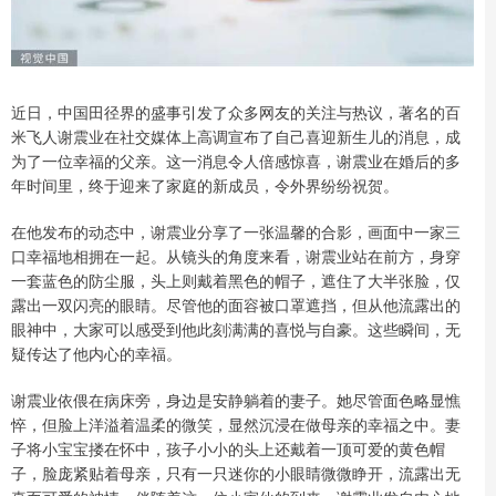
近日，中国田径界的盛事引发了众多网友的关注与热议，著名的百
米飞人谢震业在社交媒体上高调宣布了自己喜迎新生儿的消息，成
为了一位幸福的父亲。这一消息令人倍感惊喜，谢震业在婚后的多
年时间里，终于迎来了家庭的新成员，令外界纷纷祝贺。
在他发布的动态中，谢震业分享了一张温馨的合影，画面中一家三
口幸福地相拥在一起。从镜头的角度来看，谢震业站在前方，身穿
一套蓝色的防尘服，头上则戴着黑色的帽子，遮住了大半张脸，仅
露出一双闪亮的眼睛。尽管他的面容被口罩遮挡，但从他流露出的
眼神中，大家可以感受到他此刻满满的喜悦与自豪。这些瞬间，无
疑传达了他内心的幸福。
谢震业依偎在病床旁，身边是安静躺着的妻子。她尽管面色略显憔
悴，但脸上洋溢着温柔的微笑，显然沉浸在做母亲的幸福之中。妻
子将小宝宝搂在怀中，孩子小小的头上还戴着一顶可爱的黄色帽
子，脸庞紧贴着母亲，只有一只迷你的小眼睛微微睁开，流露出无