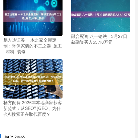
融合配资 八一钢铁：3月27日
易方达证券 一木之家全屋定
获融资买入53.18万元
制：环保家装的不二之选_施工
_材料_装修
杨方配资 2026年本地商家获客
新范式：从SEO到GEO，为什
么AI搜索正在取代百度？
相关评论