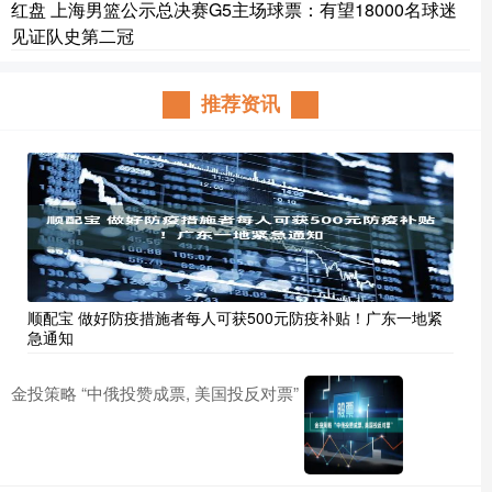
红盘 上海男篮公示总决赛G5主场球票：有望18000名球迷
见证队史第二冠
推荐资讯
顺配宝 做好防疫措施者每人可获500元防疫补贴！广东一地紧
急通知
金投策略 “中俄投赞成票, 美国投反对票”