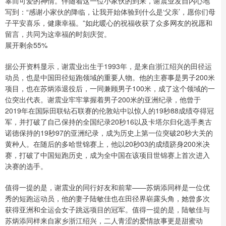
辜而可爱的神情。伴随着这一位小家伙的到来，谢震业发自内心地
写到：“感谢小家伙的降临，让我开始体验到什么是‘父亲’，愿你们母
子平安喜乐，健康幸福。”如此暖心的祝福收获了众多网友的祝愿和
留言，共同为这幸福的时刻庆贺。
展开剩余55%
据公开资料显示，谢震业出生于1993年，是来自浙江绍兴的田径运
动员，也是中国田径短跑领域的重要人物。他的主赛事是男子200米
项目，也在苏炳添退役后，一同兼顾男子100米，成了这个领域的一
位突出代表。谢震业牢牢掌握着男子200米的亚洲纪录，他曾于
2019年在国际田联钻石联赛的伦敦站中以惊人的19秒88成绩夺得冠
军，并打破了自己保持的全国纪录20秒16以及卡塔尔归化选手奥古
诺德保持的19秒97的亚洲纪录，成为历史上第一位突破20秒大关的
黄种人。在随后的多哈世锦赛上，他以20秒03的成绩跻身200米决
赛，打破了中国短跑历史，成为全中国在该项目世锦赛上首次进入
决赛的选手。
值得一提的是，谢震业的同行好友和前辈——苏炳添同样是一位优
秀的短跑运动员，他的妻子陆敏佳也在田径界崭露头角，她曾多次
获得亚洲和全运会女子跳远项目的冠军。值得一提的是，陆敏佳与
苏炳添同样来自家乡浙江绍兴，二人青涩的爱情故事更是甜蜜动