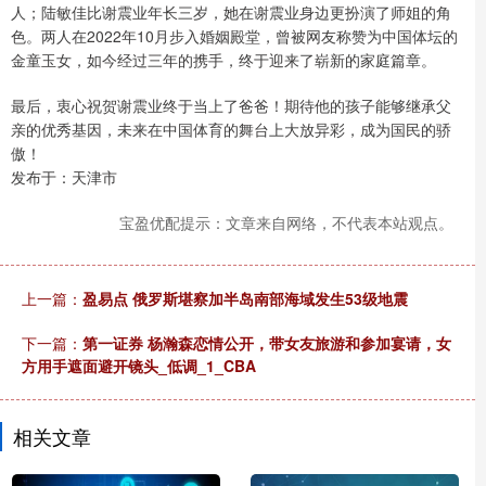
人；陆敏佳比谢震业年长三岁，她在谢震业身边更扮演了师姐的角
色。两人在2022年10月步入婚姻殿堂，曾被网友称赞为中国体坛的
金童玉女，如今经过三年的携手，终于迎来了崭新的家庭篇章。
最后，衷心祝贺谢震业终于当上了爸爸！期待他的孩子能够继承父
亲的优秀基因，未来在中国体育的舞台上大放异彩，成为国民的骄
傲！
发布于：天津市
宝盈优配提示：文章来自网络，不代表本站观点。
上一篇：
盈易点 俄罗斯堪察加半岛南部海域发生53级地震
下一篇：
第一证券 杨瀚森恋情公开，带女友旅游和参加宴请，女
方用手遮面避开镜头_低调_1_CBA
相关文章