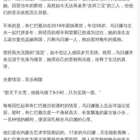
她。回望当年的辉煌，虽然如今无法再凑齐“吉祥三宝”的三人，但他
们的音乐依然历久弥新。
不幸的是，布仁巴雅尔在2018年因病离世，年仅58岁。乌日娜与丈
夫一起打拼多年，所经历的艰辛和荣耀已然成为过往，她的亲生女
儿诺尔曼也远嫁韩国，只剩乌日娜一人，独自面对晚年的孤独。
曾经风光无限的“顶流”，如今也让人感叹岁月无情。然而，乌日娜并
未沉浸于失落与痛苦，她用自己的坚韧和乐观，诠释了生活的真
谛。
夫妻情深，音乐相随
“那天下大雪，他骑马骑了8小时，只为见我一面。”
每每回忆起和布仁巴雅尔初遇时的情景，乌日娜脸上总会洋溢出笑
容。那时，布仁巴雅尔是一个身材高大、长发飘逸的蒙古族小伙，
一见钟情的瞬间，便深深扎根在乌日娜的心里。
他们是在内蒙古艺术学院相识的。17岁的乌日娜，天生能歌善舞，
布仁巴雅尔作为蒙古族男孩也热爱歌唱。两人在学校的晚会中多次