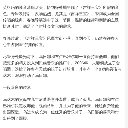
英格玛的嗓音清脆甜美，恰到好处地呈现了《吉祥三宝》所需的音
色。专辑发行后，反响热烈，尤其是《吉祥三宝》，瞬间成为全国
传唱的经典。春晚导演选中了这一节目，温情的旋律和亲情的主题
恰逢其时，满足了当时社会文化的需求。
春晚过后，《吉祥三宝》风靡大街小巷，直到今天，仍然在许多人
心中占据着特别的位置。
尽管身处聚光灯下，乌日娜和布仁巴雅尔却一直保持着低调，他们
把更多的精力投入到民族音乐的推广中。2006年，夫妻俩成立了合
唱团，选拔了许多有天赋的孩子进行培养，其中有一个8岁的男孩乌
达木，深深打动了乌日娜。
一段善良的传承
乌达木的父母在几年后遭遇意外离世，成为了孤儿。乌日娜和布仁
巴雅尔决定收养他，视如己出，并且为了他的未来，她还自费送他
出国深造。乌达木成长为一位优秀的音乐才子，乌日娜的善意和付
出得到了回报。