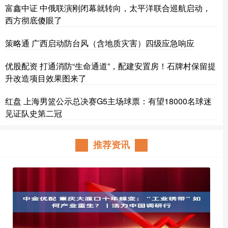
富鑫中证 中俄联演刚闭幕就转向，太平洋联合巡航启动，
西方彻底傻眼了
策略通 广西启动防台风（含地质灾害）四级应急响应
优股配资 打通消防“生命通道”，配建安置房！石牌村保留提
升改造项目效果图来了
红盘 上海男篮公示总决赛G5主场球票：有望18000名球迷
见证队史第二冠
推荐资讯