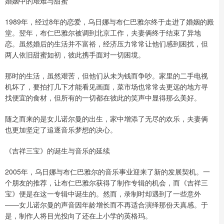
婚姻中的艰难与甜蜜
1989年，经过8年的恋爱，乌日娜与布仁巴雅尔终于走进了婚姻的殿
堂。翌年，布仁巴雅尔被调到北京工作，夫妻俩终于结束了异地
恋。虽然婚后的生活并不富裕，经济压力常常让他们感到困扰，但
两人依旧甜蜜如初，彼此携手面对一切困境。
那时的生活，虽然艰苦，但他们从未为钱而争吵。家里的二手电视
机坏了，要拍打几下才能看见画面，菜市场也常常去更远的地方寻
找便宜的食材，但所有的一切都在彼此的笑声中显得那么美好。
随之而来的是女儿诺尔曼的出生，家中增添了无尽的欢乐，夫妻俩
也更加坚定了追逐音乐梦想的决心。
《吉祥三宝》的诞生与音乐的延续
2005年，乌日娜与布仁巴雅尔的音乐事业迎来了新的发展契机。一
个朋友的推荐，让布仁巴雅尔获得了制作专辑的机会，而《吉祥三
宝》便是在这一专辑中诞生的。然而，录制时却遇到了一些意外
——女儿诺尔曼的声音因年龄增长而不再适合演绎那份天真感。于
是，制作人将目光投向了还在上小学的英格玛。