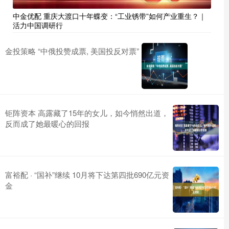
中金优配 重庆大渡口十年蝶变：“工业锈带”如何产业重生？｜
活力中国调研行
金投策略 “中俄投赞成票, 美国投反对票”
钜阵资本 高露藏了15年的女儿，如今悄然出道，
反而成了她最暖心的回报
富裕配 · “国补”继续 10月将下达第四批690亿元资
金