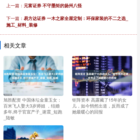
上一篇：
元富证券 不守墨矩的扬州八怪
下一篇：
易方达证券 一木之家全屋定制：环保家装的不二之选_
施工_材料_装修
相关文章
旭胜配资 中国体坛金童玉女：
钜阵资本 高露藏了15年的女
百米飞人娶大3岁师姐 ，结婚
儿，如今悄然出道，反而成了
多年,终于官宣产子_谢震_短跑
她最暖心的回报
_陆敏