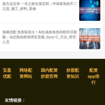
易方达证券 一木之家全屋定制：环保家装的不二
之选_施工_材料_装修
海顺优配 免剪辑直出！AI生成多角色同框对话视
频，动态路由精准绑定音频_Sync-C_方法_研究
人员
宝盈
网络配
国内配资
炒股配
配资
优配
资网站
炒股官网
资知识
app排
行
友情链接：