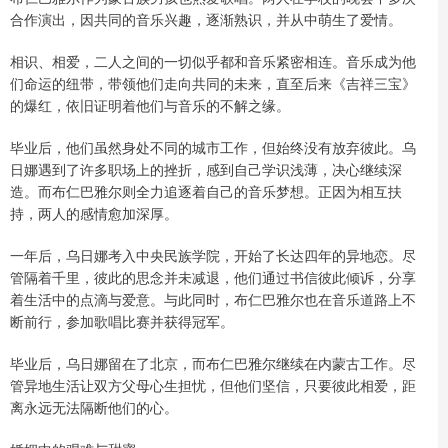
合作演出，因共同的音乐兴趣，逐渐熟识，并从中萌生了爱情。
相识、相爱，二人之间的一切似乎都和音乐紧密相连。音乐成为他
们命运的纽带，带领他们走向共同的未来，直至后来《吉祥三宝》
的爆红，依旧证明着他们与音乐的不解之缘。
毕业后，他们虽然身处不同的城市工作，但始终没有放弃彼此。乌
日娜遇到了许多职场上的挫折，感到自己学识浅薄，决心继续深
造。而布仁巴雅尔则全力追逐着自己的音乐梦想。正因为相互扶
持，两人的感情愈加深厚。
一年后，乌日娜考入中央民族学院，开始了长达四年的异地恋。尽
管隔着千里，彼此的思念并未减退，他们通过书信彼此倾诉，分享
着生活中的点滴与爱意。与此同时，布仁巴雅尔也在音乐道路上不
断前行，参加歌唱比赛并获得冠军。
毕业后，乌日娜留在了北京，而布仁巴雅尔继续在内蒙古工作。尽
管异地生活让双方父母心生担忧，但他们坚信，只要彼此相爱，距
离永远无法隔断他们的心。