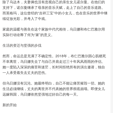
除了乌达木，夫妻俩也没有忽视自己的亲生女儿诺尔曼。在他们的
支持下，诺尔曼继承了母亲的音乐天赋，走上了自己的音乐道路。
而英格玛，这位曾经的“吉祥三宝”中的小女儿，也在音乐的世界中继
续绽放光彩，并考入了中戏。
家庭的温暖与善良在这个家族中代代相传，乌日娜和布仁巴雅尔用
实际行动诠释了何为“家”的意义。
生活的变迁与坚强的步伐
然而，命运总是充满了不确定性。2018年，布仁巴雅尔因心肌梗死
不幸离世，乌日娜失去了与自己并肩走过三十年风风雨雨的伴侣。
她一度陷入深深的痛苦和迷茫，长时间拒绝所有的演出邀请，独自
一人承受着失去丈夫的悲伤。
但乌日娜没有沉沦。她最终明白，自己不能让痛苦摧毁一切。她的
生活必须继续，丈夫的离世并不代表她的世界彻底崩塌。即便女儿
远嫁韩国，乌日娜依然坚强地过好自己的每一天。
新的开始