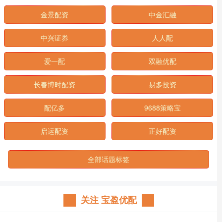
金景配资
中金汇融
中兴证券
人人配
爱一配
双融优配
长春博时配资
易多投资
配亿多
9688策略宝
启运配资
正好配资
全部话题标签
关注 宝盈优配