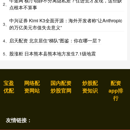
牛途网 横厅动静不分离隐私差？住进去才发现，这些缺
2、
点根本不算事
中兴证券 Kimi K3全面开源：海外开发者称“让Anthropic
3、
的万亿美元市值失去意义”
启天配资 北京居住“梯队”图鉴：你在哪一层？
4、
股涨柜 日本熊本县熊本地方发生7.1级地震
5、
宝盈
网络配
国内配资
炒股配
配资
优配
资网站
炒股官网
资知识
app排
行
友情链接：