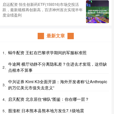
启运配资 恒生创新药ETF(159316)市场交投活
跃，最新规模再创新高，百济神州首次实现半年
度业绩盈利
最新文章
蜗牛配资 王虹在巴黎求学期间的军服标准照
1、
牛途网 横厅动静不分离隐私差？住进去才发现，这些缺
2、
点根本不算事
中兴证券 Kimi K3全面开源：海外开发者称“让Anthropic
3、
的万亿美元市值失去意义”
启天配资 北京居住“梯队”图鉴：你在哪一层？
4、
股涨柜 日本熊本县熊本地方发生7.1级地震
5、