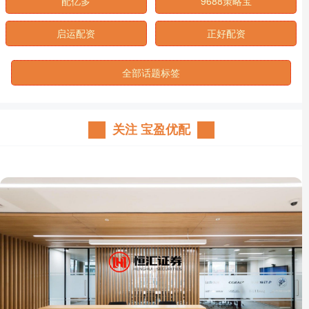
配亿多
9688策略宝
启运配资
正好配资
全部话题标签
关注 宝盈优配