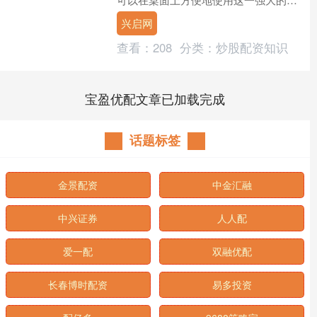
Excel 处理工具。无论是数据清洗、分
兴启网
析还是生成....
查看：
208
分类：
炒股配资知识
宝盈优配文章已加载完成
话题标签
金景配资
中金汇融
中兴证券
人人配
爱一配
双融优配
长春博时配资
易多投资