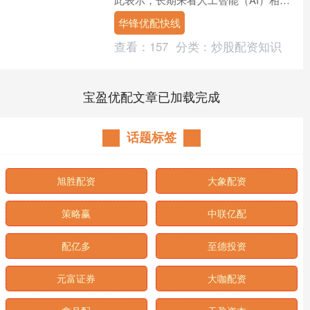
融资热潮或将深度影响债券市场，但本
华锋优配快线
轮美国长期国债收益....
查看：
157
分类：
炒股配资知识
宝盈优配文章已加载完成
话题标签
旭胜配资
大象配资
策略赢
中联亿配
配亿多
至德投资
元富证券
大咖配资