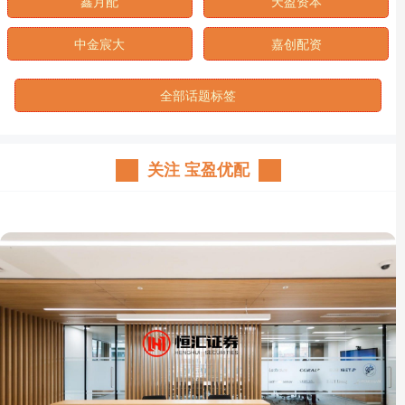
鑫月配
天盈资本
中金宸大
嘉创配资
全部话题标签
关注 宝盈优配