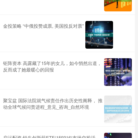
金投策略 “中俄投赞成票, 美国投反对票”
钜阵资本 高露藏了15年的女儿，如今悄然出道，
反而成了她最暖心的回报
聚宝盆 国际法院就气候责任作出历史性阐释， 推
动全球气候问责进程_意见_咨询_自然环境
启运配资 恒生创新药ETF(159316)市场交投活