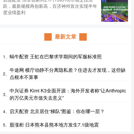
跃，最新规模再创新高，百济神州首次实现半年
度业绩盈利
最新文章
蜗牛配资 王虹在巴黎求学期间的军服标准照
1、
牛途网 横厅动静不分离隐私差？住进去才发现，这些缺
2、
点根本不算事
中兴证券 Kimi K3全面开源：海外开发者称“让Anthropic
3、
的万亿美元市值失去意义”
启天配资 北京居住“梯队”图鉴：你在哪一层？
4、
股涨柜 日本熊本县熊本地方发生7.1级地震
5、