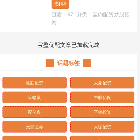
诚利和
查看：
97
分类：
国内配资炒股官
网
宝盈优配文章已加载完成
话题标签
旭胜配资
大象配资
策略赢
中联亿配
配亿多
至德投资
元富证券
大咖配资