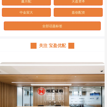
鑫月配
天盈资本
中金宸大
嘉创配资
全部话题标签
关注 宝盈优配