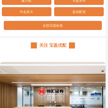
鑫月配
天盈资本
中金宸大
嘉创配资
全部话题标签
关注 宝盈优配