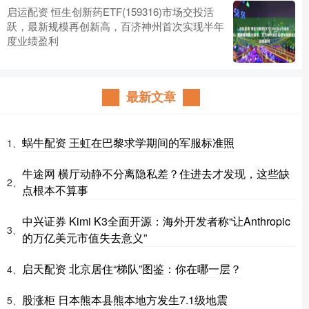
启运配资 恒生创新药ETF(159316)市场交投活
跃，最新规模再创新高，百济神州首次实现半年
度业绩盈利
最新文章
蜗牛配资 王虹在巴黎求学期间的军服标准照
1、
牛途网 横厅动静不分离隐私差？住进去才发现，这些缺
2、
点根本不算事
中兴证券 Kimi K3全面开源：海外开发者称“让Anthropic
3、
的万亿美元市值失去意义”
启天配资 北京居住“梯队”图鉴：你在哪一层？
4、
股涨柜 日本熊本县熊本地方发生7.1级地震
5、