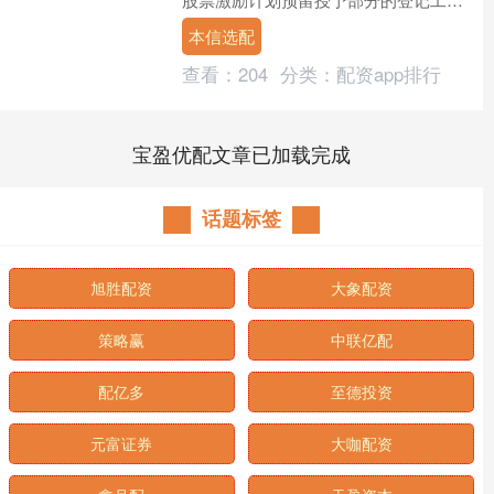
作。限制性股票登记日：2025年9月18
本信选配
日；限制性股....
查看：
204
分类：
配资app排行
宝盈优配文章已加载完成
话题标签
旭胜配资
大象配资
策略赢
中联亿配
配亿多
至德投资
元富证券
大咖配资