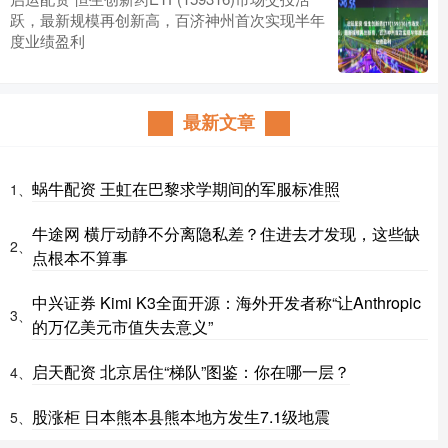
跃，最新规模再创新高，百济神州首次实现半年
度业绩盈利
最新文章
蜗牛配资 王虹在巴黎求学期间的军服标准照
1、
牛途网 横厅动静不分离隐私差？住进去才发现，这些缺
2、
点根本不算事
中兴证券 Kimi K3全面开源：海外开发者称“让Anthropic
3、
的万亿美元市值失去意义”
启天配资 北京居住“梯队”图鉴：你在哪一层？
4、
股涨柜 日本熊本县熊本地方发生7.1级地震
5、