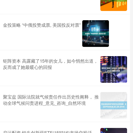
金投策略 “中俄投赞成票, 美国投反对票”
钜阵资本 高露藏了15年的女儿，如今悄然出道，
反而成了她最暖心的回报
聚宝盆 国际法院就气候责任作出历史性阐释， 推
动全球气候问责进程_意见_咨询_自然环境
启运配资 恒生创新药ETF(159316)市场交投活