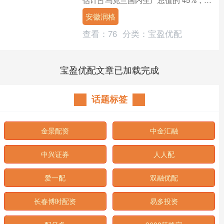
辅政权需要采取措施来减少这一比例。
安徽润格
科扎克 5 月....
查看：
76
分类：
宝盈优配
宝盈优配文章已加载完成
话题标签
金景配资
中金汇融
中兴证券
人人配
爱一配
双融优配
长春博时配资
易多投资