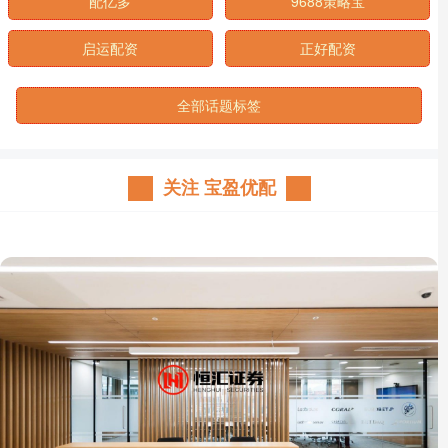
配亿多
9688策略宝
启运配资
正好配资
全部话题标签
关注 宝盈优配