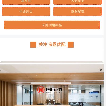
鑫月配
天盈资本
中金宸大
嘉创配资
全部话题标签
关注 宝盈优配