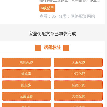
位中标方式开展10000亿元买断式逆回
K线猎手
购操作，期限....
查看：
85
分类：
网络配资网站
宝盈优配文章已加载完成
话题标签
旭胜配资
大象配资
策略赢
中联亿配
配亿多
至德投资
元富证券
大咖配资