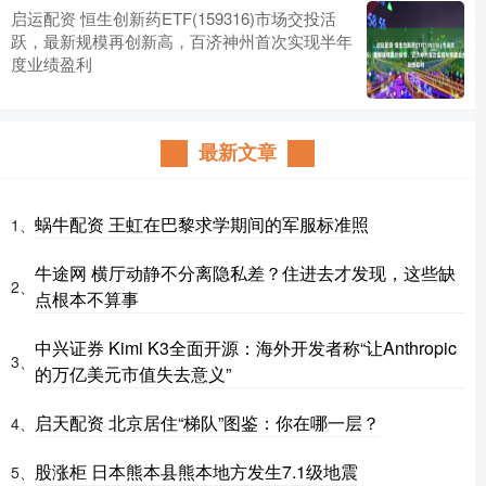
启运配资 恒生创新药ETF(159316)市场交投活
跃，最新规模再创新高，百济神州首次实现半年
度业绩盈利
最新文章
蜗牛配资 王虹在巴黎求学期间的军服标准照
1、
牛途网 横厅动静不分离隐私差？住进去才发现，这些缺
2、
点根本不算事
中兴证券 Kimi K3全面开源：海外开发者称“让Anthropic
3、
的万亿美元市值失去意义”
启天配资 北京居住“梯队”图鉴：你在哪一层？
4、
股涨柜 日本熊本县熊本地方发生7.1级地震
5、