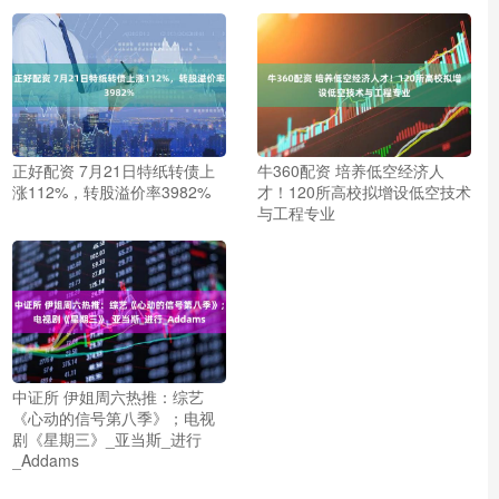
正好配资 7月21日特纸转债上
牛360配资 培养低空经济人
涨112%，转股溢价率3982%
才！120所高校拟增设低空技术
与工程专业
中证所 伊姐周六热推：综艺
《心动的信号第八季》；电视
剧《星期三》_亚当斯_进行
_Addams