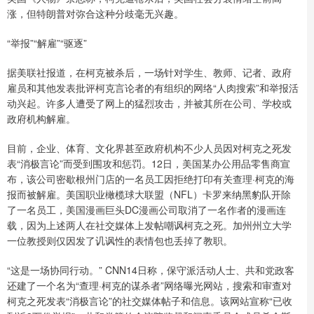
涨，但特朗普对弥合这种分歧毫无兴趣。
“举报”“解雇”“驱逐”
据美联社报道，在柯克被杀后，一场针对学生、教师、记者、政府
雇员和其他发表批评柯克言论者的有组织的网络“人肉搜索”和举报活
动兴起。许多人遭受了网上的猛烈攻击，并被其所在公司、学校或
政府机构解雇。
目前，企业、体育、文化界甚至政府机构不少人员因对柯克之死发
表“消极言论”而受到围攻和惩罚。12日，美国某办公用品零售商宣
布，该公司密歇根州门店的一名员工因拒绝打印有关查理·柯克的海
报而被解雇。美国职业橄榄球大联盟（NFL）卡罗来纳黑豹队开除
了一名员工，美国漫画巨头DC漫画公司取消了一名作者的漫画连
载，因为上述两人在社交媒体上发帖嘲讽柯克之死。加州州立大学
一位教授则仅因发了讥讽性的表情包也丢掉了教职。
“这是一场协同行动。” CNN14日称，保守派活动人士、共和党政客
还建了一个名为“查理·柯克的谋杀者”网络曝光网站，搜索和审查对
柯克之死发表“消极言论”的社交媒体帖子和信息。该网站宣称“已收