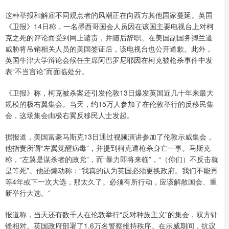
这种举报和解雇不同观点者的风潮正在向西方其他国家蔓延。英国
《卫报》14日称，一名墨西哥国会人员因在该国主要电视台上对柯
克之死的评论而受到网上谴责，并随后辞职。在美国副国务卿兰道
威胁将吊销相关人员的美国签证后，该电视台也公开道歉。此外，
英国牛津大学辩论会候任主席阿巴罗尼耶因在柯克被枪杀事件中发
表“不当言论”而面临处分。
《卫报》称，柯克被杀案还引发伦敦13日爆发英国近几十年来最大
规模的极右翼集会。当天，约15万人参加了在伦敦举行的反移民集
会，这场集会由极右翼反移民人士发起。
据报道，美国富豪马斯克13日通过视频演讲参加了伦敦示威集会，
他指责所谓“左翼觉醒病毒”，并提到柯克遭枪杀身亡一事。马斯克
称，“左翼是谋杀者的政党”，而“暴力即将来临”，“（你们）不反击就
是等死”。他还煽动称：“我真的认为英国必须更换政府。我们不能再
等4年或下一次大选，那太久了。必须有所行动，应该解散国会、重
新举行大选。”
报道称，当天还有数千人在伦敦举行“反对种族主义”的集会，双方针
锋相对。英国政府部署了1.6万名警察维持秩序。在示威期间，抗议