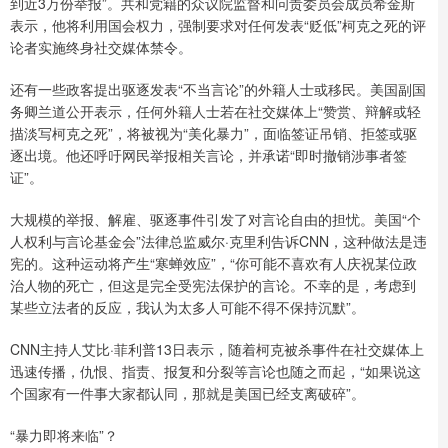
到近3万份举报”。共和党籍的众议院监督和问责委员会成员希金斯
表示，他将利用国会权力，强制要求对任何发表“贬低”柯克之死的评
论者实施终身社交媒体禁令。
还有一些政客提出驱逐发表“不当言论”的外籍人士或移民。美国副国
务卿兰道公开表示，任何外籍人士若在社交媒体上“赞赏、辩解或轻
描淡写柯克之死”，将被视为“美化暴力”，面临签证吊销、拒签或驱
逐出境。他还呼吁网民举报相关言论，并承诺“即时撤销涉事者签
证”。
大规模的举报、解雇、驱逐事件引发了对言论自由的担忧。美国“个
人权利与言论基金会”法律总监威尔·克里利告诉CNN，这种做法是违
宪的。这种运动将产生“寒蝉效应”，“你可能不喜欢有人庆祝某位政
治人物的死亡，但这是完全受宪法保护的言论。不幸的是，考虑到
某些立法者的反应，我认为太多人可能不得不保持沉默”。
CNN主持人艾比·菲利普13日表示，随着柯克被杀事件在社交媒体上
迅速传播，仇恨、指责、报复和分裂等言论也随之而起，“如果说这
个国家有一件事大家都认同，那就是美国已经支离破碎”。
“暴力即将来临”？