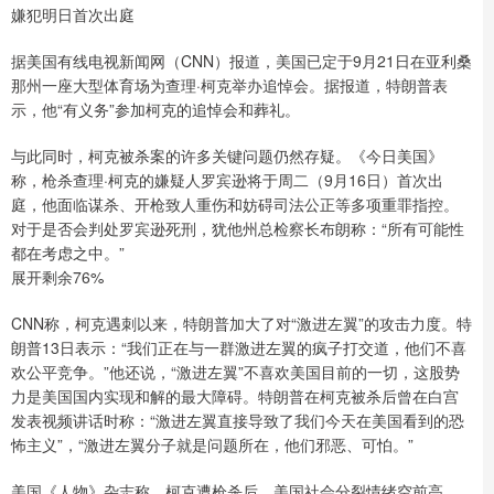
嫌犯明日首次出庭
据美国有线电视新闻网（CNN）报道，美国已定于9月21日在亚利桑
那州一座大型体育场为查理·柯克举办追悼会。据报道，特朗普表
示，他“有义务”参加柯克的追悼会和葬礼。
与此同时，柯克被杀案的许多关键问题仍然存疑。《今日美国》
称，枪杀查理·柯克的嫌疑人罗宾逊将于周二（9月16日）首次出
庭，他面临谋杀、开枪致人重伤和妨碍司法公正等多项重罪指控。
对于是否会判处罗宾逊死刑，犹他州总检察长布朗称：“所有可能性
都在考虑之中。”
展开剩余76%
CNN称，柯克遇刺以来，特朗普加大了对“激进左翼”的攻击力度。特
朗普13日表示：“我们正在与一群激进左翼的疯子打交道，他们不喜
欢公平竞争。”他还说，“激进左翼”不喜欢美国目前的一切，这股势
力是美国国内实现和解的最大障碍。特朗普在柯克被杀后曾在白宫
发表视频讲话时称：“激进左翼直接导致了我们今天在美国看到的恐
怖主义”，“激进左翼分子就是问题所在，他们邪恶、可怕。”
美国《人物》杂志称，柯克遭枪杀后，美国社会分裂情绪空前高