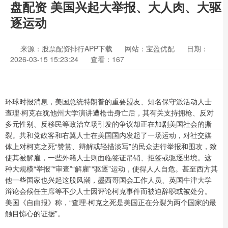
盘配资 美国兴起大举报、大人肉、大驱
逐运动
来源：股票配资排行APP下载
网站：宝盈优配
日期：
2026-03-15 15:23:24
查看：167
环球时报消息，美国总统特朗普的重要盟友、知名保守派活动人士
查理·柯克在犹他州大学演讲遭枪击身亡后，其有关支持拥枪、反对
多元性别、反移民等政治立场引发的争议却正在加剧美国社会的撕
裂。共和党政客和右翼人士在美国国内发起了一场运动，对社交媒
体上对柯克之死“赞赏、辩解或轻描淡写”的民众进行举报和围攻，致
使其被解雇，一些外籍人士则面临签证吊销、拒签或驱逐出境。这
种大规模“举报”“审查”“解雇”“驱逐”运动，使得人人自危。甚至西方其
他一些国家也兴起这股风潮，墨西哥国会工作人员、英国牛津大学
辩论会候任主席等不少人士因评论柯克事件而被迫辞职或被处分。
美国《自由报》称，“查理·柯克之死是美国正在分裂为两个国家的最
触目惊心的证据”。