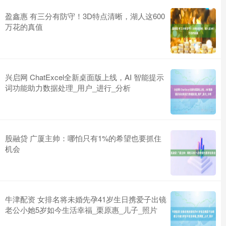
盈鑫惠 有三分有防守！3D特点清晰，湖人这600
万花的真值
兴启网 ChatExcel全新桌面版上线，AI 智能提示
词功能助力数据处理_用户_进行_分析
股融贷 广厦主帅：哪怕只有1%的希望也要抓住
机会
牛津配资 女排名将未婚先孕41岁生日携爱子出镜
老公小她5岁如今生活幸福_栗原惠_儿子_照片