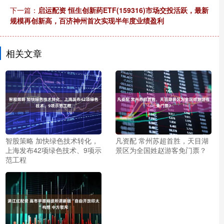
下一篇：
启运配资 恒生创新药ETF(159316)市场交投活跃，最新
规模再创新高，百济神州首次实现半年度业绩盈利
相关文章
智股策略 加快绿色技术转化，
凡资配 常州苏超首胜，天目湖
上海发布42项绿色技术、9项示
景区为全国姓赵游客免门票？
范工程