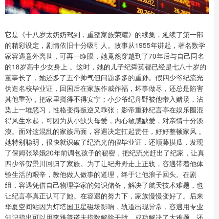
它是《十八岁太奶奶驾到，重整家族荣耀》的续集，延续了第一部
的精彩设定，剧情依旧十分吸引人。故事从1955年讲起，著名数学
家容遇意外离世，可再一睁眼，她竟然穿越到了70年后与自己同名
的18岁高中少女身上 。这时，她的儿子纪舜英都已经是七八十岁的
董事长了，她还多了五个帅气但问题多多的重孙。假四少爷纪流光
伪造名校毕业证，回国后在家族作威作福，坏事做尽，还总是陷害
其他重孙，把家里搅得不得安宁；小少爷纪舟野被他带入赌场，沾
染上一堆恶习，性格变得叛逆又乖张；影帝重孙纪言亭在娱乐圈混
得风生水起，可因为从小缺失母爱，内心敏感缺爱，对亲情十分淡
漠。面对这混乱的家族局面，容遇决定扛起责任，好好整顿家风 。
她特别聪明，很快就识破了纪流光的假毕业证，还顺藤摸瓜，发现
了保姆张翠娥20年前调包孩子的秘密，把纪流光赶出了纪家，让真
四少爷贺景川回归了家族。为了让纪舟野走上正轨，容遇带着他体
验生活的艰辛，教他做人做事的道理，终于让他浪子回头。在剧
组，容遇凭借自己物理学家的知识储备，解决了航天技术难题，也
让纪言亭真正认可了她。在容遇的努力下，家族慢慢变好了。后来
华夏空间站因为灯塔国卫星磁场影响，轨道出现异常，容遇用专业
知识指出可以用李雅普诺夫指数解除干扰，成功解决了大难题，还