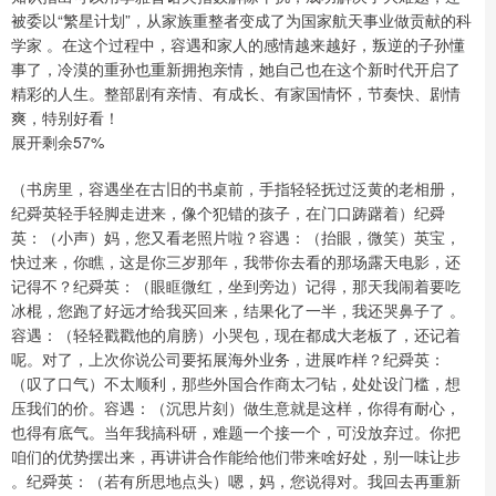
被委以“繁星计划”，从家族重整者变成了为国家航天事业做贡献的科
学家 。在这个过程中，容遇和家人的感情越来越好，叛逆的子孙懂
事了，冷漠的重孙也重新拥抱亲情，她自己也在这个新时代开启了
精彩的人生。整部剧有亲情、有成长、有家国情怀，节奏快、剧情
爽，特别好看！
展开剩余57%
（书房里，容遇坐在古旧的书桌前，手指轻轻抚过泛黄的老相册，
纪舜英轻手轻脚走进来，像个犯错的孩子，在门口踌躇着）纪舜
英：（小声）妈，您又看老照片啦？容遇：（抬眼，微笑）英宝，
快过来，你瞧，这是你三岁那年，我带你去看的那场露天电影，还
记得不？纪舜英：（眼眶微红，坐到旁边）记得，那天我闹着要吃
冰棍，您跑了好远才给我买回来，结果化了一半，我还哭鼻子了 。
容遇：（轻轻戳戳他的肩膀）小哭包，现在都成大老板了，还记着
呢。对了，上次你说公司要拓展海外业务，进展咋样？纪舜英：
（叹了口气）不太顺利，那些外国合作商太刁钻，处处设门槛，想
压我们的价。容遇：（沉思片刻）做生意就是这样，你得有耐心，
也得有底气。当年我搞科研，难题一个接一个，可没放弃过。你把
咱们的优势摆出来，再讲讲合作能给他们带来啥好处，别一味让步
。纪舜英：（若有所思地点头）嗯，妈，您说得对。我回去再重新