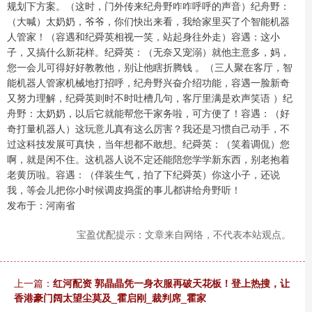
规划下方案。（这时，门外传来纪舟野咋咋呼呼的声音）纪舟野：
（大喊）太奶奶，爷爷，你们快出来看，我给家里买了个智能机器
人管家！（容遇和纪舜英相视一笑，站起身往外走）容遇：这小
子，又搞什么新花样。纪舜英：（无奈又宠溺）就他主意多，妈，
您一会儿可得好好教教他，别让他瞎折腾钱 。（三人聚在客厅，智
能机器人管家机械地打招呼，纪舟野兴奋介绍功能，容遇一脸新奇
又努力理解，纪舜英则时不时吐槽几句，客厅里满是欢声笑语 ）纪
舟野：太奶奶，以后它就能帮您干家务啦，可方便了！容遇：（好
奇打量机器人）这玩意儿真有这么厉害？我还是习惯自己动手，不
过这科技发展可真快，当年想都不敢想。纪舜英：（笑着调侃）您
啊，就是闲不住。这机器人说不定还能陪您学学新东西，别老抱着
老黄历啦。容遇：（佯装生气，拍了下纪舜英）你这小子，还说
我，等会儿把你小时候调皮捣蛋的事儿都讲给舟野听！
发布于：河南省
宝盈优配提示：文章来自网络，不代表本站观点。
上一篇：
红河配资 郭晶晶凭一身衣服再破天花板！登上热搜，让
香港豪门阔太望尘莫及_霍启刚_裁判席_霍家