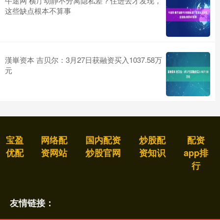
牛途网 横厅动静不分离隐私差？住进去才发现，
这些缺点根本不算事
漢崋资本 吉贝尔：3月27日获融资买入1037.58万
元
宝盈
网络配
国内配资
炒股配
配资
优配
资网站
炒股官网
资知识
app排
行
友情链接：