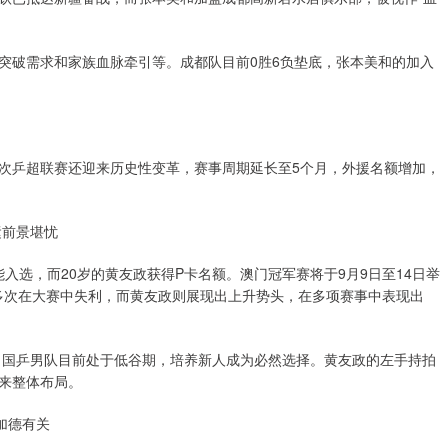
突破需求和家族血脉牵引等。成都队目前0胜6负垫底，张本美和的加入
次乒超联赛还迎来历史性变革，赛事周期延长至5个月，外援名额增加，
运前景堪忧
能入选，而20岁的黄友政获得P卡名额。澳门冠军赛将于9月9日至14日举
，多次在大赛中失利，而黄友政则展现出上升势头，在多项赛事中表现出
忧，国乒男队目前处于低谷期，培养新人成为必然选择。黄友政的左手持拍
来整体布局。
雷加德有关