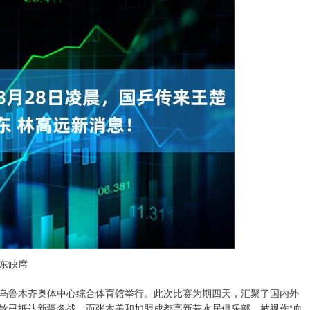
东缺席
新疆乌鲁木齐奥体中心综合体育馆举行。此次比赛为期四天，汇聚了国内外
钦已抵达新疆备战，而张本美和加盟成都高新若水居俱乐部，被视作“血