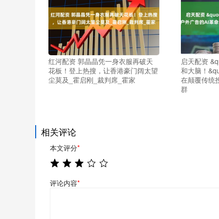
红河配资 郭晶晶凭一身衣服再破天
启天配资 &
花板！登上热搜，让香港豪门阔太望
和大脑！&qu
尘莫及_霍启刚_裁判席_霍家
在颠覆传统投
群
相关评论
本文评分
*
评论内容
*