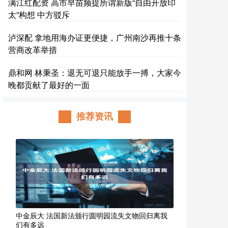
满江红配资 高市早苗频提所谓新版“自由开放印
太”构想 中方驳斥
泸深配 拿地用海办证更便捷，广州南沙再推十条
营商改革举措
鼎和网 林秉圣：退无可退只能放手一搏，大家今
晚都贡献了最好的一面
推荐资讯
中金辰大 法国新法颁行圆明园流失文物回归离我
们有多远