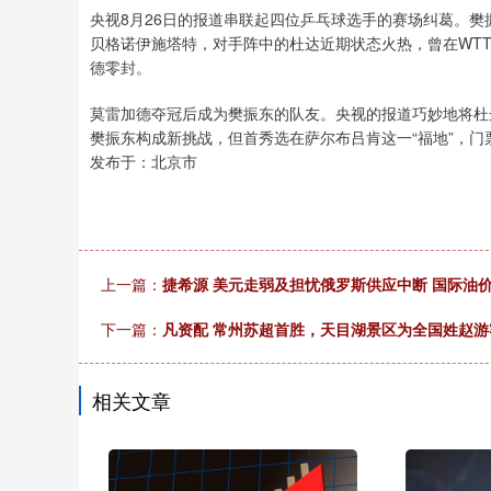
央视8月26日的报道串联起四位乒乓球选手的赛场纠葛。樊
贝格诺伊施塔特，对手阵中的杜达近期状态火热，曾在WT
德零封。
莫雷加德夺冠后成为樊振东的队友。央视的报道巧妙地将杜
樊振东构成新挑战，但首秀选在萨尔布吕肯这一“福地”，
发布于：北京市
上一篇：
捷希源 美元走弱及担忧俄罗斯供应中断 国际油
下一篇：
凡资配 常州苏超首胜，天目湖景区为全国姓赵游
相关文章