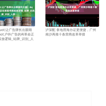
quot;让广告牌长出眼睛
泸深配 拿地用海办证更便捷，广州
ot;户外广告的AI革命正
南沙再推十条营商改革举措
放逻辑_站牌_识别_人