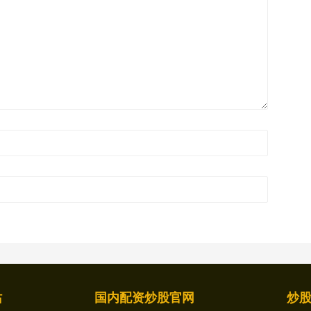
站
国内配资炒股官网
炒