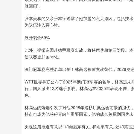
脉回归”。
张本美和的父亲张本宇透露了她加盟的六大原因，包括技术
为队伍注入强心针。
展开剩余69%
此外，樊振东因赴德甲联赛出战，将缺席乒超第三阶段。本
使联赛更加国际化。
澳门冠军赛完整名单出炉！林高远被黄友政替代，2028奥
WTT世界乒联公布了2025年澳门冠军赛的名单，林高远未
行，国乒派出12名选手参赛。林高远在2025年表现不佳
色。
林高远的落选引发了对他2028年洛杉矶奥运会前景的担
特点也成为他获得青睐的重要因素，他的成长关系到国乒未
央视这篇报道有意思: 和樊振东有关, 和雨果有关, 还和莫