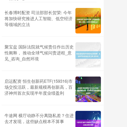
长春博时配资 司法部部长贺荣: 今年
将加快研究推进人工智能、低空经济
等领域的立法
聚宝盆 国际法院就气候责任作出历史
性阐释， 推动全球气候问责进程_意
见_咨询_自然环境
启运配资 恒生创新药ETF(159316)市
场交投活跃，最新规模再创新高，百
济神州首次实现半年度业绩盈利
牛途网 横厅动静不分离隐私差？住进
去才发现，这些缺点根本不算事