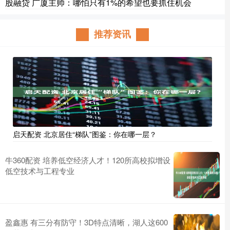
股融贷 广厦主帅：哪怕只有1%的希望也要抓住机会
推荐资讯
启天配资 北京居住“梯队”图鉴：你在哪一层？
牛360配资 培养低空经济人才！120所高校拟增设
低空技术与工程专业
盈鑫惠 有三分有防守！3D特点清晰，湖人这600