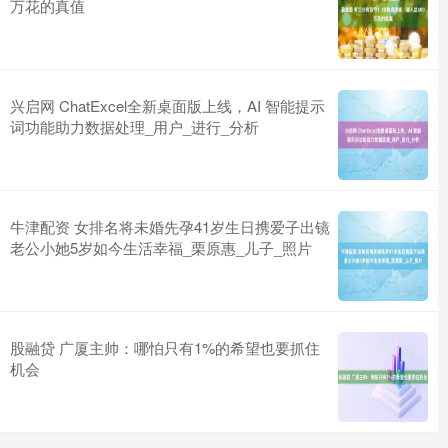
万花的真值
兴启网 ChatExcel全新桌面版上线，AI 智能提示
词功能助力数据处理_用户_进行_分析
牛津配资 女排名将未婚先孕41岁生日携爱子出镜
老公小她5岁如今生活幸福_栗原惠_儿子_照片
股融贷 广厦主帅：哪怕只有1%的希望也要抓住
机会