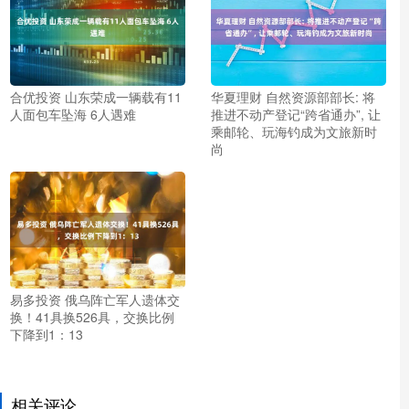
合优投资 山东荣成一辆载有11
华夏理财 自然资源部部长: 将
人面包车坠海 6人遇难
推进不动产登记“跨省通办”, 让
乘邮轮、玩海钓成为文旅新时
尚
易多投资 俄乌阵亡军人遗体交
换！41具换526具，交换比例
下降到1：13
相关评论