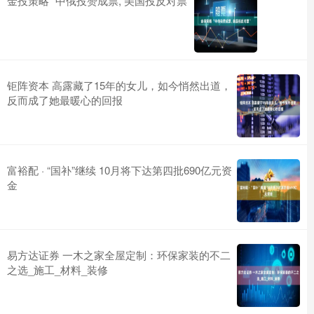
金投策略 “中俄投赞成票, 美国投反对票”
钜阵资本 高露藏了15年的女儿，如今悄然出道，
反而成了她最暖心的回报
富裕配 · “国补”继续 10月将下达第四批690亿元资
金
易方达证券 一木之家全屋定制：环保家装的不二
之选_施工_材料_装修