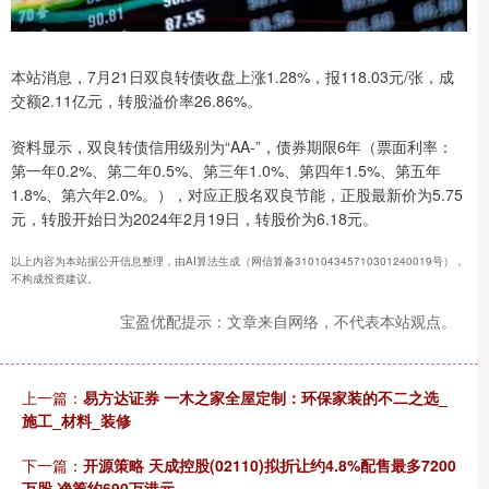
本站消息，7月21日双良转债收盘上涨1.28%，报118.03元/张，成
交额2.11亿元，转股溢价率26.86%。
资料显示，双良转债信用级别为“AA-”，债券期限6年（票面利率：
第一年0.2%、第二年0.5%、第三年1.0%、第四年1.5%、第五年
1.8%、第六年2.0%。），对应正股名双良节能，正股最新价为5.75
元，转股开始日为2024年2月19日，转股价为6.18元。
以上内容为本站据公开信息整理，由AI算法生成（网信算备310104345710301240019号），
不构成投资建议。
宝盈优配提示：文章来自网络，不代表本站观点。
上一篇：
易方达证券 一木之家全屋定制：环保家装的不二之选_
施工_材料_装修
下一篇：
开源策略 天成控股(02110)拟折让约4.8%配售最多7200
万股 净筹约690万港元