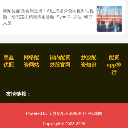
海顺优配 免剪辑直出！AI生成多角色同框对话视
频，动态路由精准绑定音频_Sync-C_方法_研究
人员
宝盈
网络配
国内配资
炒股配
配资
优配
资网站
炒股官网
资知识
app排
行
友情链接：
Powered by
宝盈优配
RSS地图
HTML地图
Copyright
© 2023-2026