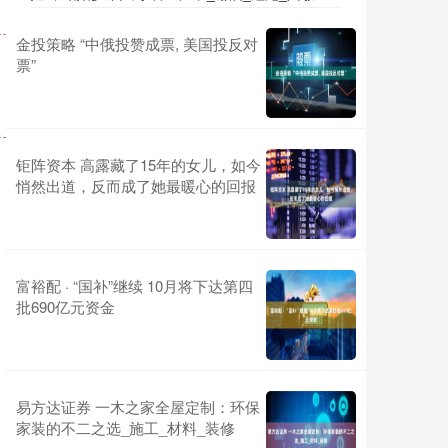
金投策略 “中俄投赞成票, 美国投反对
票”
钜阵资本 高露藏了15年的女儿，如今
悄然出道，反而成了她最暖心的回报
富裕配 · “国补”继续 10月将下达第四
批690亿元资金
易方达证券 一木之家全屋定制：环保
家装的不二之选_施工_材料_装修