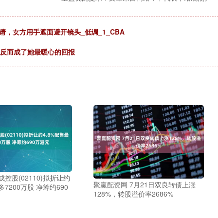
，女方用手遮面避开镜头_低调_1_CBA
，反而成了她最暖心的回报
控股(02110)拟折让约
聚赢配资网 7月21日双良转债上涨
多7200万股 净筹约690
128%，转股溢价率2686%