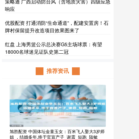
策略通 广西启动防台风（含地质灾害）四级应急
响应
优股配资 打通消防“生命通道”，配建安置房！石
牌村保留提升改造项目效果图来了
红盘 上海男篮公示总决赛G5主场球票：有望
18000名球迷见证队史第二冠
推荐资讯
旭胜配资 中国体坛金童玉女：百米飞人娶大3岁师
姐 ，结婚多年,终于官宣产子_谢震_短跑_陆敏